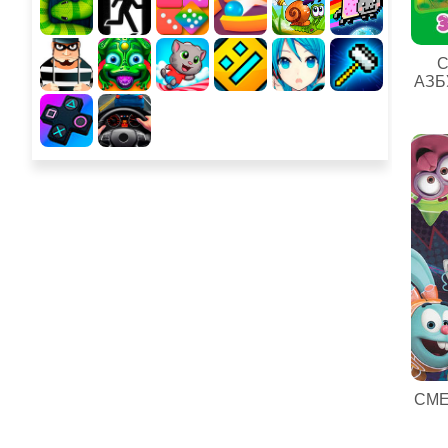
С
АЗБ
СМЕ