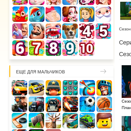
Сезо
Сери
Сезо
ЕЩЕ ДЛЯ МАЛЬЧИКОВ
Сезо
План