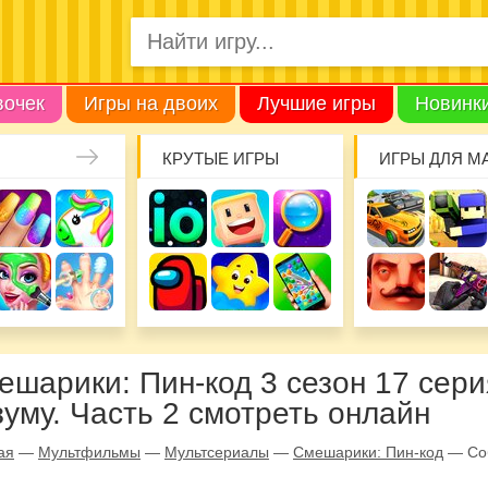
вочек
Игры на двоих
Лучшие игры
Новинк
КРУТЫЕ ИГРЫ
ИГРЫ ДЛЯ М
ешарики: Пин-код 3 сезон 17 сери
зуму. Часть 2 смотреть онлайн
ая
—
Мультфильмы
—
Мультсериалы
—
Смешарики: Пин-код
—
Со