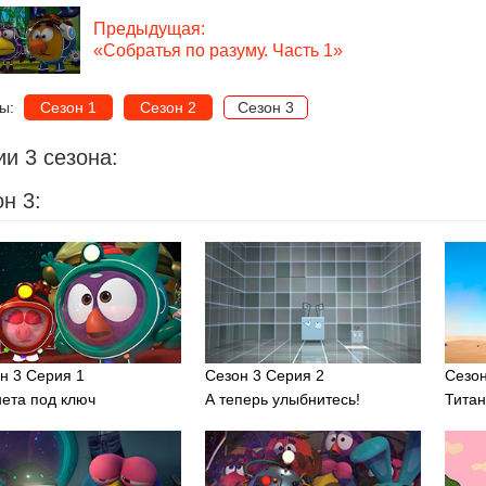
Предыдущая:
«Собратья по разуму. Часть 1»
ны:
Сезон 1
Сезон 2
Сезон 3
и 3 сезона:
н 3:
н 3 Серия 1
Сезон 3 Серия 2
Сезон
ета под ключ
А теперь улыбнитесь!
Титан