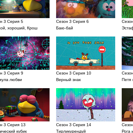
н 3 Серия 5
Сезон 3 Серия 6
Сезон
ой, хороший, Крош
Баю-бай
Эста
н 3 Серия 9
Сезон 3 Серия 10
Сезон
мула любви
Верный знак
Петя 
н 3 Серия 13
Сезон 3 Серия 14
Сезон
ический кубик
Тирликурендуй
Рога 