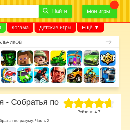
Найти
Найти
игру
Мои игры
и
Когама
Детские игры
Ещё ▼
АЛЬЧИКОВ
я - Собратья по
Рейтинг:
4.7
братья по разуму. Часть 2