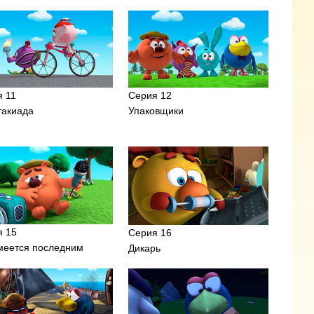
я 11
Серия 12
такиада
Упаковщики
я 15
Серия 16
меется последним
Дикарь