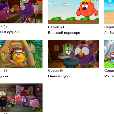
я 49
Серия 50
Сери
нья судьбы
Большой переворот
ЛюБи
я 53
Серия 54
Сери
янка
Одно из двух
Маши