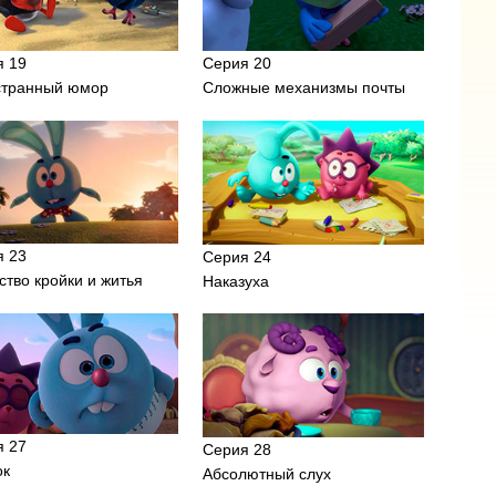
я 19
Серия 20
странный юмор
Сложные механизмы почты
я 23
Серия 24
ство кройки и житья
Наказуха
я 27
Серия 28
ок
Абсолютный слух