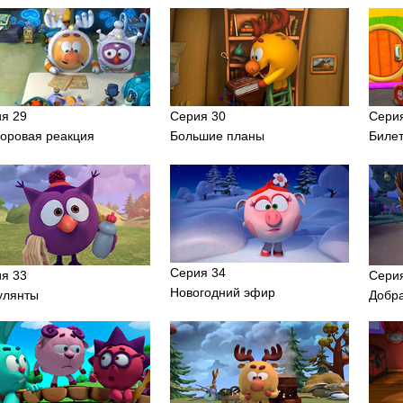
я 29
Серия 30
Сери
оровая реакция
Большие планы
Билет
Серия 34
я 33
Сери
Новогодний эфир
улянты
Добр