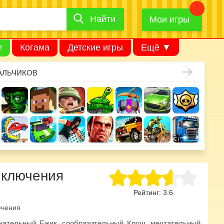
Найти
Найти
игру
Мои игры
и
Когама
Детские игры
Ещё ▼
АЛЬЧИКОВ
иключения
Рейтинг:
3.6
ючения
нательный Ежик, сообразительный Крош, мечтательный