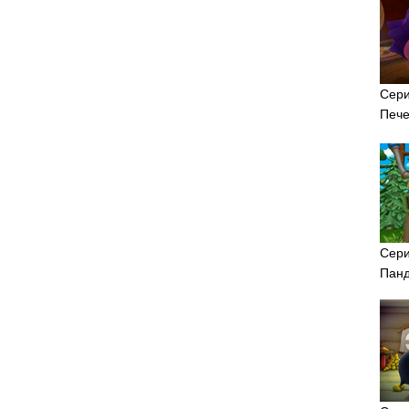
Сери
Пече
Сери
Панд