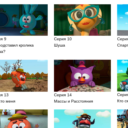
я 9
Серия 10
Сери
подставил кролика
Шуша
Спар
ша?
Сери
я 13
Серия 14
Кто с
то меня
Массы и Расстояния