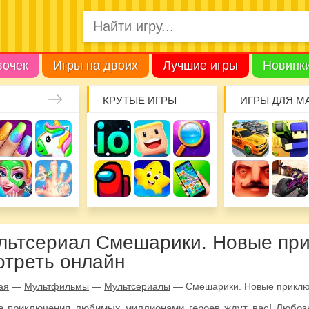
вочек
Игры на двоих
Лучшие игры
Новинк
КРУТЫЕ ИГРЫ
ИГРЫ ДЛЯ М
льтсериал Смешарики. Новые пр
отреть онлайн
ая
—
Мультфильмы
—
Мультсериалы
—
Смешарики. Новые прикл
 приключения любимых миллионами героев ждут вас! Любоз