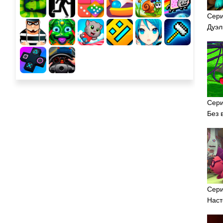
Сери
Дуэл
Сери
Без 
Сери
Наст