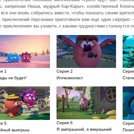
, капризная Нюша, мудрый Кар-Карыч, хозяйственный Копат
 все они вновь собрались вместе, чтобы показать своим зрит
 приключений персонажи приготовили вам еще один сюрприз –
 приключения» вы узнаете, с какими трудностями столкнутся г
я 1
Серия 2
Сери
ды не будет!
Иллюзионист
Стати
Серия 6
я 5
Сери
Я завтрашний, я вчерашний
ейный выигрыш
Похи