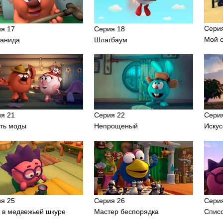
Сери
я 17
Серия 18
Мой 
анида
Шлагбаум
я 21
Серия 22
Сери
ть моды
Непрощеный
Искус
я 25
Серия 26
Сери
 в медвежьей шкуре
Мастер беспорядка
Спис