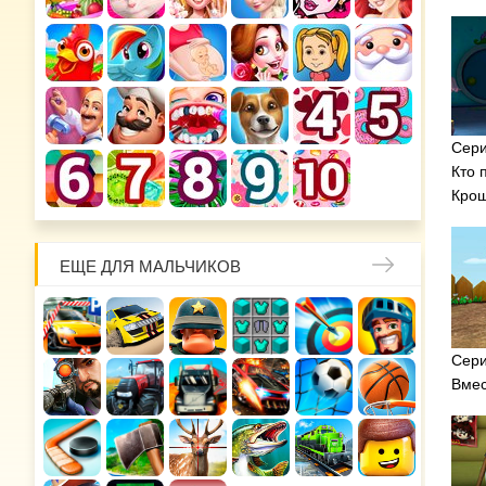
Сери
Кто 
Кро
ЕЩЕ ДЛЯ МАЛЬЧИКОВ
Сери
Вмес