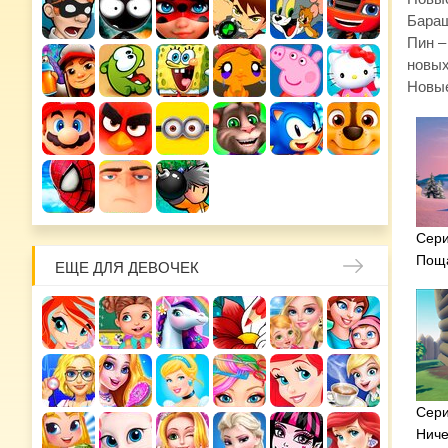
Бараш
Пин –
новых
Новые
Сери
Поща
ЕЩЕ ДЛЯ ДЕВОЧЕК
Сери
Нич