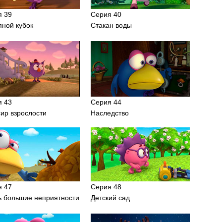
я 39
Серия 40
ной кубок
Стакан воды
я 43
Серия 44
ир взрослости
Наследство
я 47
Серия 48
ь большие неприятности
Детский сад