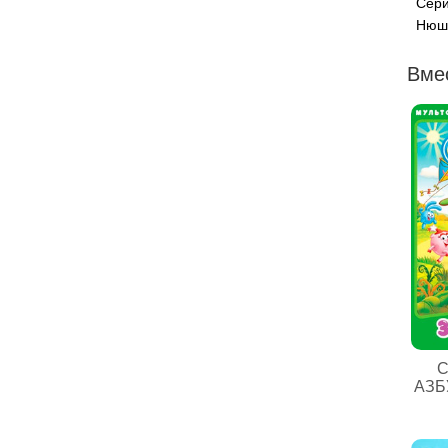
Сери
Нюша
Вме
С
АЗБ