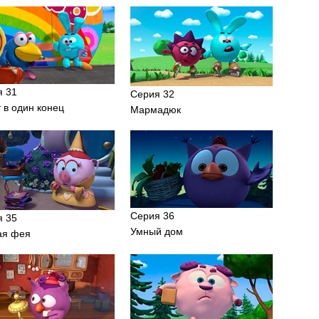
я 31
Серия 32
 в один конец
Мармадюк
Серия 36
я 35
Умный дом
ая фея