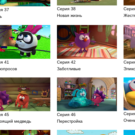
Серия 38
Сери
я 37
Новая жизнь
Жестя
ь
я 41
Серия 42
Сери
вопросов
Заботливые
Эликс
Сери
я 45
Серия 46
Очен
оящий медведь
Перестройка