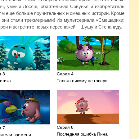
ыч, умный Лосяш, обаятельная Совунья и изобретатель
елям еще больше поучительных и смешных историй. Кроме
 они стали трехмерными! Из мультсериала «Смешарики:
ерои и встретите новых персонажей – Шушу и Степаниду.
я 3
Серия 4
стика
Только никому не говори
Серия 8
я 7
Последняя ошибка Пина
тители времени