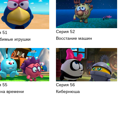
Серия 52
я 51
Восстание машин
бимые игрушки
я 55
Серия 56
на времени
Кибернюша