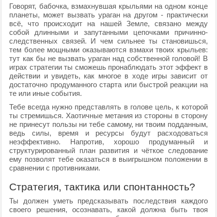
Говорят, бабочка, взмахнувшая крыльями на одном конце
планеты, может вызвать ураган на другом - практически
всё, что происходит на нашей Земле, связано между
собой длинными и запутанными цепочками причинно-
следственных связей. И чем сильнее ты становишься,
тем более мощными оказываются взмахи твоих крыльев:
тут как бы не вызвать ураган над собственной головой! В
играх стратегии ты сможешь пронаблюдать этот эффект в
действии и увидеть, как многое в ходе игры зависит от
достаточно продуманного старта или быстрой реакции на
те или иные события.
Тебе всегда нужно представлять в голове цель, к которой
ты стремишься. Хаотичные метания из стороны в сторону
не принесут пользы ни тебе самому, ни твоим подданным,
ведь силы, время и ресурсы будут расходоваться
неэффективно. Напротив, хорошо продуманный и
структурированный план развития и чёткое следование
ему позволят тебе оказаться в выигрышном положении в
сравнении с противниками.
Стратегия, тактика или спонтанность?
Ты должен уметь предсказывать последствия каждого
своего решения, осознавать, какой должна быть твоя