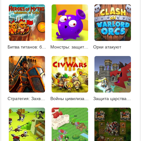
Битва титанов: боги войны
Монстры: защита башни
Орки атакуют
Стратегия: Захват территории
Войны цивилизаций 3
Защита царства от нежити