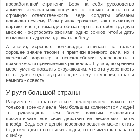
проработанной стратегии. Беря на себя руководство
армией, военачальник получает не только власть, но и
огромную ответственность, ведь солдаты обязаны
повиноваться ему. Разыгрывая сражение, как шахматную
партию, иногда командир обязан брать на себя трудную
миссию - жертвовать жизнями одних воинов, чтобы дать
возможность другим одержать победу.
А значит, хорошего полководца отличает не только
хорошее знание теории и практики военного дела, но и
железный характер и непоколебимая уверенность в
правильности принимаемых решений… Ну или, по крайней
мере, умение показать окружающим, что эта уверенность
есть - даже когда внутри сердце гложут сомнения, страх и
немного - совесть.
У руля большой страны
Разумеется, стратегическое планирование важно не
только в военном деле. Чем большим количеством людей
ты руководишь, тем более важным становится
просчитывать все свои действия на несколько шагов
вперёд. Ведь если ценой неверного решения может стать
бедствие для сотен тысяч людей, ты не имеешь права на
ошибку.