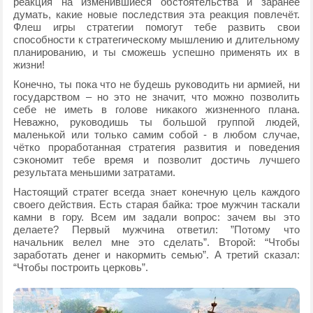
реакция на изменившиеся обстоятельства и заранее
думать, какие новые последствия эта реакция повлечёт.
Флеш игры стратегии помогут тебе развить свои
способности к стратегическому мышлению и длительному
планированию, и ты сможешь успешно применять их в
жизни!
Конечно, ты пока что не будешь руководить ни армией, ни
государством – но это не значит, что можно позволить
себе не иметь в голове никакого жизненного плана.
Неважно, руководишь ты большой группой людей,
маленькой или только самим собой - в любом случае,
чётко проработанная стратегия развития и поведения
сэкономит тебе время и позволит достичь лучшего
результата меньшими затратами.
Настоящий стратег всегда знает конечную цель каждого
своего действия. Есть старая байка: трое мужчин таскали
камни в гору. Всем им задали вопрос: зачем вы это
делаете? Первый мужчина ответил: ”Потому что
начальник велел мне это сделать”. Второй: “Чтобы
заработать денег и накормить семью”. А третий сказал:
“Чтобы построить церковь”.