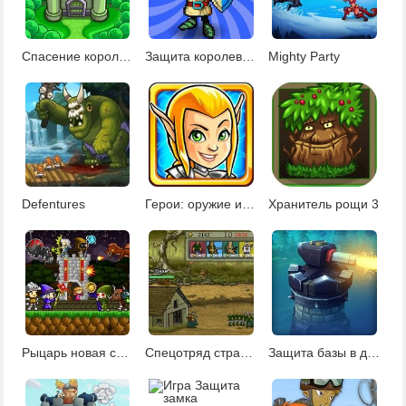
Спасение королевства
Защита королевства от монстров 2
Mighty Party
Defentures
Герои: оружие и слава
Хранитель рощи 3
Рыцарь новая стратегия
Спецотряд стратегия
Защита базы в джунглях