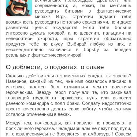
современности; а, может, ты мечтаешь
руководить битвами в фантастических
мирах? Игры стратегии подарят тебе
возможность руководить не только сражениями, но и даже
развитием целых государств! Если тебе больше
интересно думать головой, а не шевелить пальцами на
невероятной скорости, игры стратегии обязательно
придутся тебе по вкусу. Выбирай любую из них, и
незамедлительно включайся в борьбу за передел
реальных и фантастических миров!
О доблести, о подвигах, о славе
Сколько действительно знаменитых солдат ты знаешь?
Наверное, каждый из тех, чьё имя оказалось вписано в
историю, должен был отличиться чем-то воистину
героическим. Звезду героя получали те, кто закрывал
товарищей грудью от вражеских пуль или выносил
раненого командира с поля брани. Солдату недостаточно
просто качественно делать свою работу, чтобы его имя
осталось отмеченным в веках.
Между тем, полководцы, как правило, не проявляют в
боях личного героизма. Фельдмаршалы не лезут под пули,
а генералиссимусы не бросаются на амбразуры! Совсем