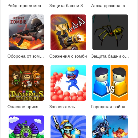
Рейд героев меч и магия
Защита башни 3
Атака дракона: защита башни
Оборона от зомби 2
Сражения с зомби
Защита башни от пауков
Опасное приключение
Завоеватель
Городская война