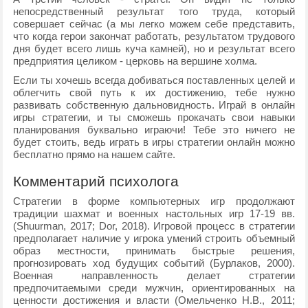
непосредственный результат того труда, который
совершает сейчас (а мы легко можем себе представить,
что когда герои закончат работать, результатом трудового
дня будет всего лишь куча камней), но и результат всего
предприятия целиком - церковь на вершине холма.
Если ты хочешь всегда добиваться поставленных целей и
облегчить свой путь к их достижению, тебе нужно
развивать собственную дальновидность. Играй в онлайн
игры стратегии, и ты сможешь прокачать свои навыки
планирования буквально играючи! Тебе это ничего не
будет стоить, ведь играть в игры стратегии онлайн можно
бесплатно прямо на нашем сайте.
Комментарий психолога
Стратегии в форме компьютерных игр продолжают
традиции шахмат и военных настольных игр 17-19 вв.
(Shuurman, 2017; Dor, 2018). Игровой процесс в стратегии
предполагает наличие у игрока умений строить объемный
образ местности, принимать быстрые решения,
прогнозировать ход будущих событий (Бурлаков, 2000).
Военная направленность делает стратегии
предпочитаемыми среди мужчин, ориентированных на
ценности достижения и власти (Омельченко Н.В., 2011;