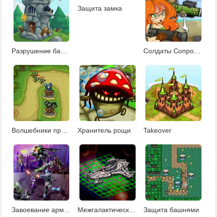
Защита замка
Разрушение башни
Солдаты Сопротивление
Волшебники против орков
Хранитель рощи
Takeover
Завоевание армейской базы
Межгалактический морской бой
Защита башнями