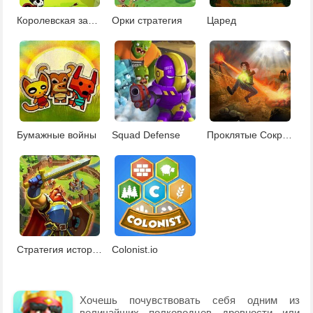
Королевская защита
Орки стратегия
Царед
Бумажные войны
Squad Defense
Проклятые Сокровища
Стратегия историческая
Colonist.io
Хочешь почувствовать себя одним из
величайших полководцев древности или