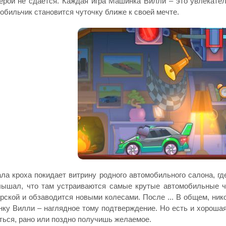
ерой не сдается. Каждая игра Машинка Вилли – это увлекате
обильчик становится чуточку ближе к своей мечте.
ла кроха покидает витрину родного автомобильного салона, где
ышал, что там устраиваются самые крутые автомобильные ч
рской и обзаводится новыми колесами. После ... В общем, ник
ку Вилли – наглядное тому подтверждение. Но есть и хорошая 
ться, рано или поздно получишь желаемое.