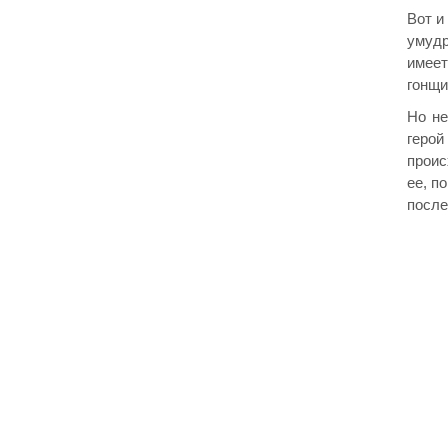
Вот и
умудр
имеет
гонщи
Но не
герой
проис
ее, п
после