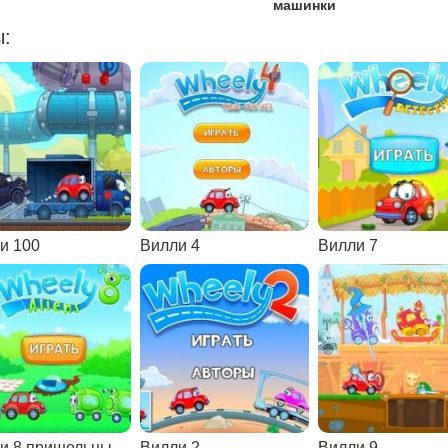
машинки
ы:
и 100
Вилли 4
Вилли 7
и 8 пришельцы
Вилли 2
Вилли 9