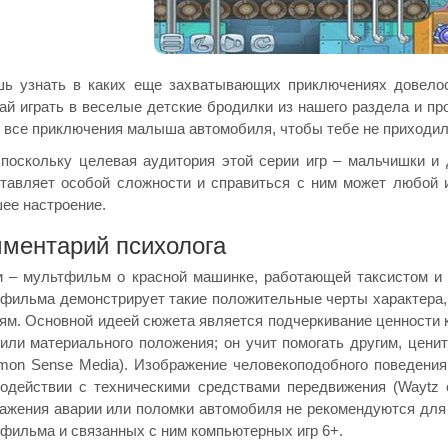
ь узнать в каких еще захватывающих приключениях довелос
ай играть в веселые детские бродилки из нашего раздела и п
 все приключения малыша автомобиля, чтобы тебе не приходило
 поскольку целевая аудитория этой серии игр – мальчишки и 
тавляет особой сложности и справиться с ним может любой иг
ее настроение.
ментарий психолога
 – мультфильм о красной машинке, работающей таксистом и 
фильма демонстрирует такие положительные черты характера, к
ям. Основной идеей сюжета является подчеркивание ценности к
или материального положения; он учит помогать другим, цени
on Sense Media). Изображение человекоподобного поведения 
одействии с техническими средствами передвижения (Waytz et.
ажения аварии или поломки автомобиля не рекомендуются для
фильма и связанных с ним компьютерных игр 6+.