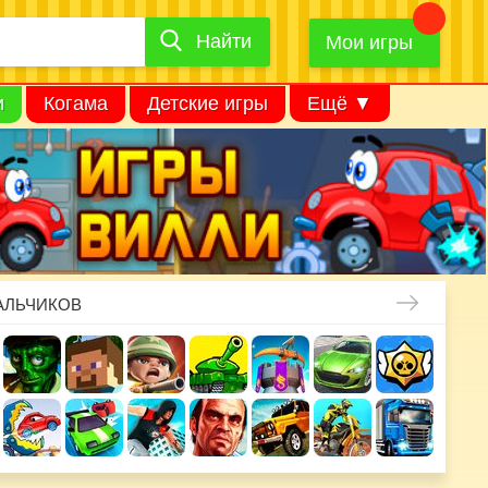
Найти
Найти
игру
Мои игры
и
Когама
Детские игры
Ещё ▼
АЛЬЧИКОВ