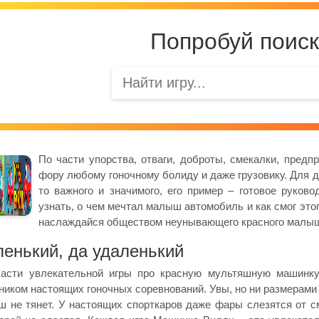
Попробуй поиск
По части упорства, отваги, доброты, смекалки, предп
фору любому гоночному болиду и даже грузовику. Для д
то важного и значимого, его пример – готовое руков
узнать, о чем мечтал малыш автомобиль и как смог это
наслаждайся обществом неунывающего красного малы
енький, да удаленький
части увлекательной игры про красную мультяшную машинк
ником настоящих гоночных соревнований. Увы, но ни размерами
 не тянет. У настоящих спорткаров даже фары слезятся от сме