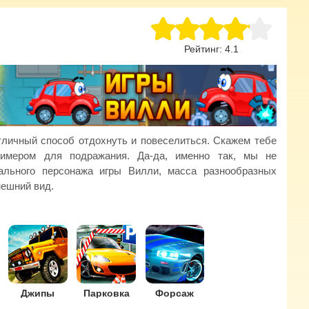
Рейтинг:
4.1
тличный способ отдохнуть и повеселиться. Скажем тебе
имером для подражания. Да-да, именно так, мы не
рального персонажа игры Вилли, масса разнообразных
нешний вид.
Джипы
Парковка
Форсаж