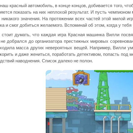
 наш красный автомобиль, в конце концов, добивается того, чт
яется показать на них неплохой результат. И пусть чемпионом м
 никакого значения. На протяжении всех частей этой милой и
ка и смог добиться желаемого. Вспоминай об этом, когда у тебя 
 стоит думать, что каждая игра Красная машинка Вилли посвя
 не добрался до организатора престижных мировых соревнован
ходила масса других невероятных вещей. Например, Вилли ум
окорить и даже жениться, поработать детективом, попасть под 
дствий наводнения. Список далеко не полон.