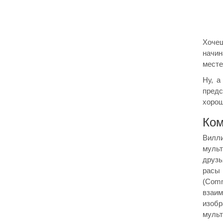
Хочеш
начин
месте
Ну, а
предс
хорош
Ком
Вилли
мульт
друзь
расы 
(Comm
взаим
изобр
мульт