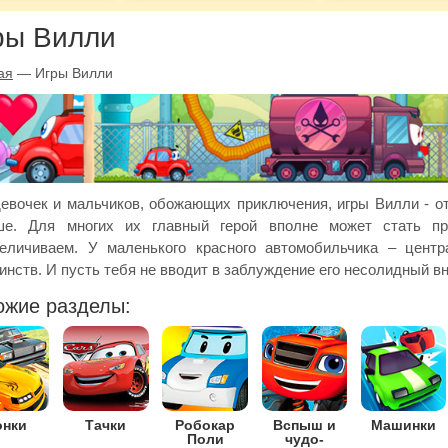
ры Вилли
ая
—
Игры Вилли
евочек и мальчиков, обожающих приключения, игры Вилли - о
ше. Для многих их главный герой вполне может стать пр
еличиваем. У маленького красного автомобильчика – цент
инств. И пусть тебя не вводит в заблуждение его несолидный в
ожие разделы:
онки
Тачки
Робокар
Вспыш и
Машинки
Поли
чудо-