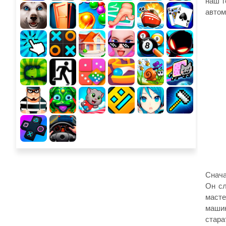
наш г
автом
Снача
Он сл
масте
машин
стара