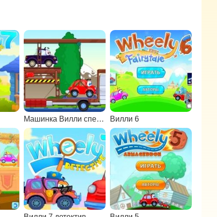
Машинка Вилли спешит на ралли 2
Вилли 6
Вилли 7 детектив
Вилли 5