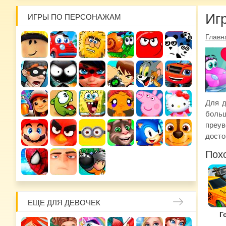
Иг
ИГРЫ ПО ПЕРСОНАЖАМ
Главн
Для д
боль
преув
досто
Пох
ЕЩЕ ДЛЯ ДЕВОЧЕК
Г