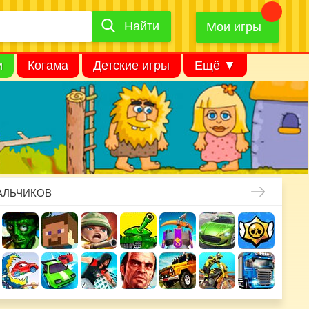
Найти
Найти
игру
Мои игры
и
Когама
Детские игры
Ещё ▼
АЛЬЧИКОВ