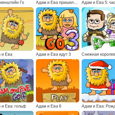
кенштейн Го
Адам и Ева пришельцы
Адам и Ева 5: час
 и Ева
Адам и Ева идут 3
Снежная короле
 и Ева: гольф
Адам и Ева 6