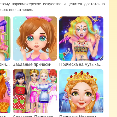
отому парикмахерское искусство и ценится достаточно
вого впечатления.
Салон красоты прически
Забавные прически
Прическа на музыкальный фестиваль