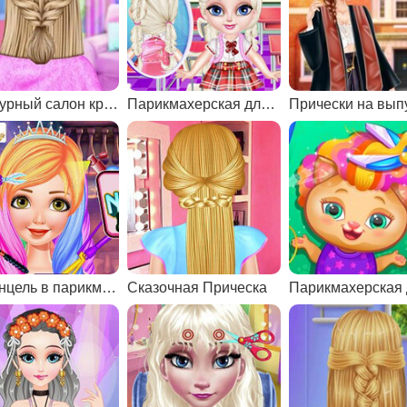
Гламурный салон красоты
Парикмахерская для детей
Рапунцель в парикмахерской
Сказочная Прическа