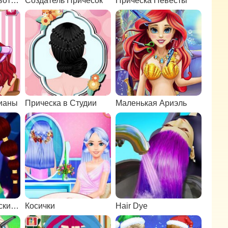
Прически для животных 2
Создатель Причесок
Прическа Невесты
рианы
Прическа в Студии
Маленькая Ариэль
Киберпанк прически 2200
Косички
Hair Dye