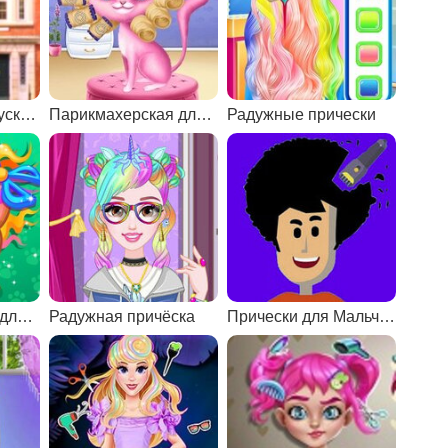
Прически на выпускной
Парикмахерская для животных 2
Радужные прически
Парикмахерская для животных 4
Радужная причёска
Прически для Мальчиков