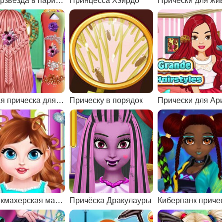
Суперзвезда в парикмахерской
Принцесса Хэирдо
Новая прическа для принцессы
Прическу в порядок
Прически для А
Парикмахерская малышки Тейлор
Причёска Дракулауры