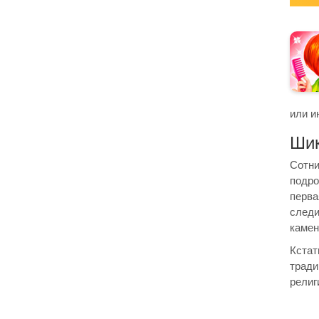
или и
Шик
Сотни
подро
перва
след
камен
Кста
тради
религ