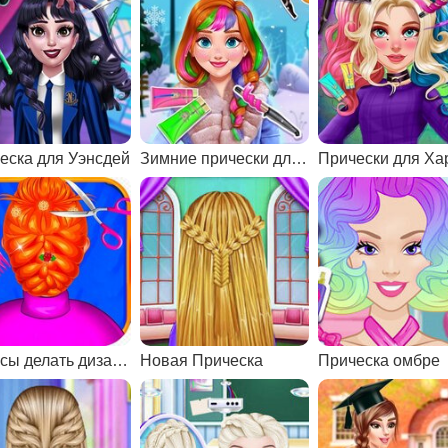
еска для Уэнсдей
Зимние прически для Анны
Волосы делать дизайн 2
Новая Прическа
Прическа омбре