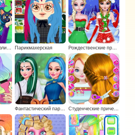
Прически для Харли Квинн
Парикмахерская
Рождественские прически для Анны и Эльзы
Фантастический парикмахерский салон
Студенческие прически