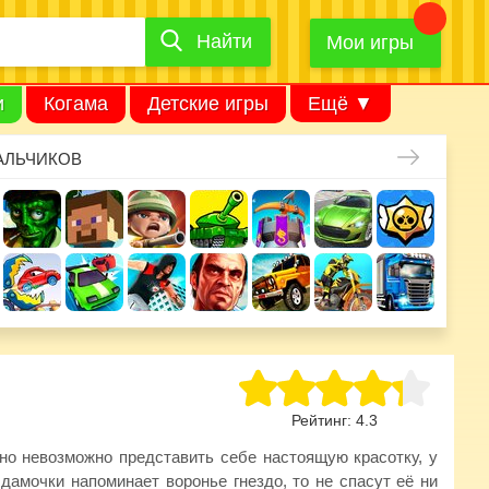
Найти
Найти
игру
Мои игры
и
Когама
Детские игры
Ещё ▼
АЛЬЧИКОВ
Рейтинг:
4.3
но невозможно представить себе настоящую красотку, у
 дамочки напоминает воронье гнездо, то не спасут её ни