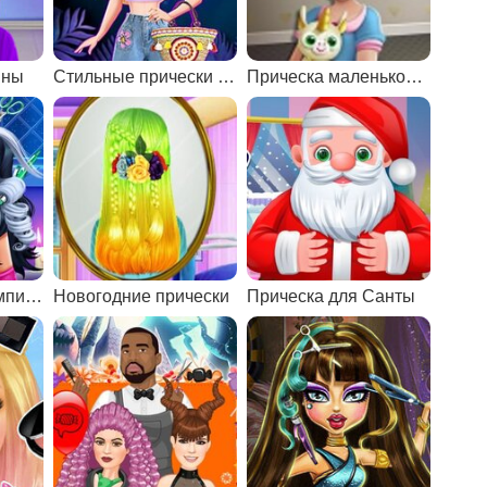
ины
Стильные прически для Авроры
Прическа маленькой Анны
Прически для вампирши
Новогодние прически
Прическа для Санты