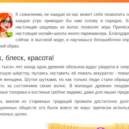
К сожалению, не каждая из нас может себе позволить н
каждое утро приводил бы нам голову в порядок. Хо
настоящие шедевры из волос позволят игры Причёск
настоящая онлайн-школа юного парикмахера. Благодар
сейчас в высокой моде, и научишься безошибочно опр
ной образ.
, блеск, красота!
 тысяч лет назад одна древняя обезьяна вдруг увидела в озер
сшую шёрстку, пытаясь заставить её лежать аккуратно - пожа
я женщина. Шутки шутками, но как только люди стали обраща
ить за состоянием своих волос. В жилищах древних пещерн
ные топорики и костяные гребни: видимо, даже для наших предк
ти, многие из старинных традиций прожили достаточно дол
ционных обществ это были вовсе не игры: прически исполь
иозных целях.