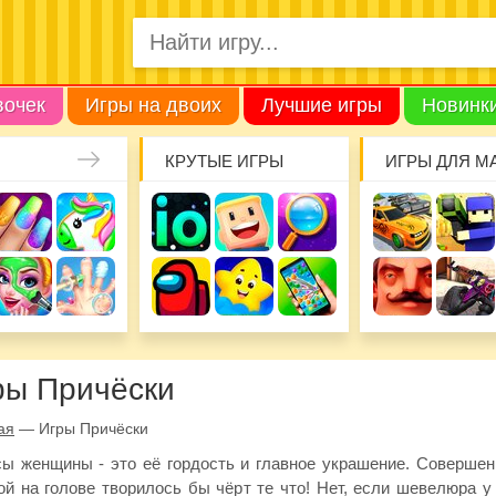
вочек
Игры на двоих
Лучшие игры
Новинк
КРУТЫЕ ИГРЫ
ИГРЫ ДЛЯ М
ры Причёски
ая
—
Игры Причёски
ы женщины - это её гордость и главное украшение. Совершен
ой на голове творилось бы чёрт те что! Нет, если шевелюра у