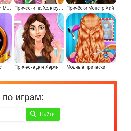
Барби Прически и Макияж
Прически на Хэллоуин для сестер Дженнер
Причёски Монстр Хай
с
Прическа для Харли
Модные прически
 по играм:
Найти
Найти
игру