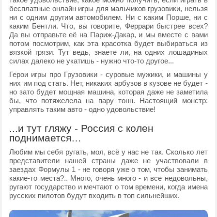
бесплатные онлайн игры для мальчиков грузовики, нельзя
ни с одним другим автомобилем. Ни с каким Порше, ни с
каким Бентли. Что, вы говорите, Феррари быстрее всех?
Да вы отправьте её на Париж-Дакар, и мы вместе с вами
потом посмотрим, как эта красотка будет выбираться из
вязкой грязи. Тут ведь, знаете ли, на одних лошадиных
силах далеко не укатишь - нужно что-то другое...
Герои игры про Грузовики - суровые мужики, и машины у
них им под стать. Нет, никаких арбузов в кузове не будет -
но зато будет мощная машина, которая даже не заметила
бы, что потяжелела на пару тонн. Настоящий монстр:
управлять таким авто - одно удовольствие!
...и тут гляжу - Россия с колен
поднимается…
Любим мы себя ругать, мол, всё у нас не так. Сколько лет
представители нашей страны даже не участвовали в
заездах Формулы 1 - не говоря уже о том, чтобы занимать
какие-то места?.. Много, очень много - и все недовольны,
ругают государство и мечтают о том времени, когда имена
русских пилотов будут входить в топ сильнейших.