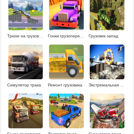
Трюки на грузовике
Гонки грузоперевозчиков
Грузовик запад
Симулятор трака
Ремонт грузовика
Экстремальная парковка грузовика
Гонки грузовиков
Доставка груза
Симулятор вождение трака зимой