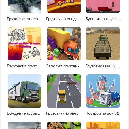
Грузовики опасный груз
Грузовик в сладком королевстве
Булавки: загрузи песок
Раскраски грузовики
Заполни грузовик
Грузовики машины
Вождение фуры в горах
Грузовики курьер
Построй замок 3Д