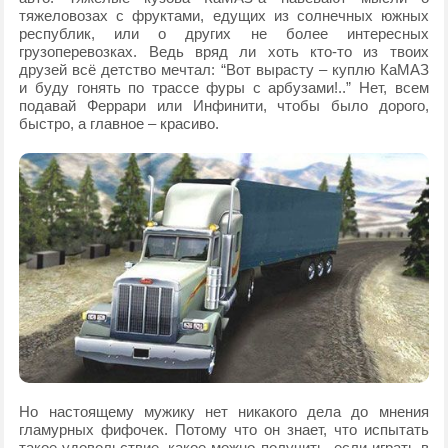
тяжеловозах с фруктами, едущих из солнечных южных
республик, или о других не более интересных
грузоперевозках. Ведь вряд ли хоть кто-то из твоих
друзей всё детство мечтал: “Вот вырасту – куплю КаМАЗ
и буду гонять по трассе фуры с арбузами!..” Нет, всем
подавай Феррари или Инфинити, чтобы было дорого,
быстро, а главное – красиво.
Но настоящему мужику нет никакого дела до мнения
гламурных фифочек. Потому что он знает, что испытать
такое удовольствие, какое можно получить, если играть в