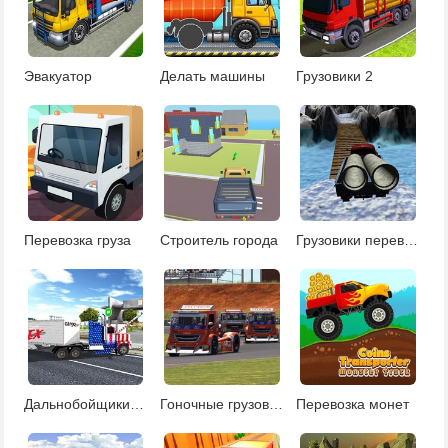
Эвакуатор
Делать машины
Грузовики 2
Перевозка груза
Строитель города
Грузовики перевозки
Дальнобойщики гта
Гоночные грузовики: пазлы
Перевозка монет