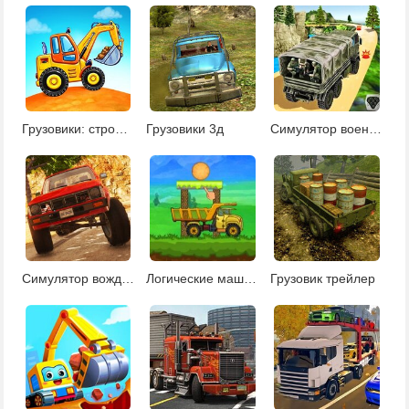
Грузовики: строительство домов
Грузовики 3д
Симулятор военного грузовика
Симулятор вождения грузовика
Логические машины
Грузовик трейлер