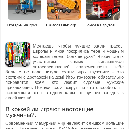
Поездки на грузовике
Самосвалы: скрытые объекты
Гонки на грузовиках на двоих
Мечтаешь, чтобы лучшие ралли трассы
Европы и мира покорились тебе и мощным
колёсам твоего большегруза? Чтобы стать
участником самых выдающихся
автосоревнований современности, тебе
больше не надо никуда ехать: игры грузовики - это
экстрим с доставкой на дом! Игры грузовики обязательно
понравятся всем, кто любит суровые мужские
приключения. Покажи всем вокруг, на что способен: ты
находишься всего в одном клике от лучших заездов в
своей жизни!
В хоккей ли играют настоящие
мужчины?..
Современный гламурный мир не любит слишком большие
авто. Тяжёлые кузова КаМАЗ-а навевают мысли о