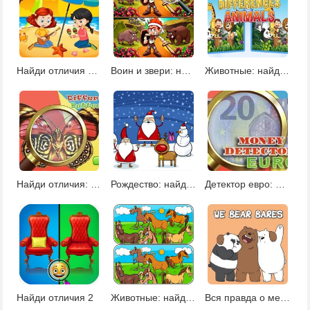
Найди отличия на пляже
Воин и звери: найди отличия
Животные: найди 7 отличий
Найди отличия: бабочки
Рождество: найди отличия
Детектор евро: найди отличия
Найди отличия 2
Животные: найди отличия
Вся правда о медведях: поиск отличий