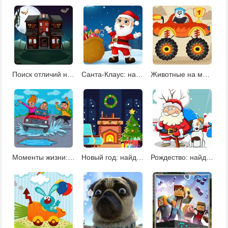
Поиск отличий на Хэллоуин
Санта-Клаус: найди отличия
Животные на монстр-траках: найди отличия
Моменты жизни: найди отличия
Новый год: найди отличия
Рождество: найди 5 отличий