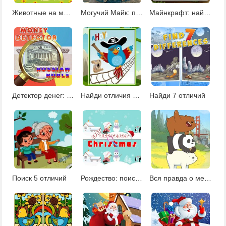
Животные на машинках: найди отличия
Могучий Майк: поиск отличий
Майнкрафт: найди отличия
Детектор денег: рубли
Найди отличия между картинками
Найди 7 отличий
Поиск 5 отличий
Рождество: поиск отличий
Вся правда о медведях: найди отличия