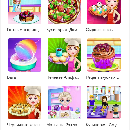
Готовим с принцессой пончики
Кулинария: Домашняя пицца
Сырные кексы
Вата
Печенье Альфахор
Рецепт вкусных капкейков
Черничные кексы
Малышка Эльза готовит домашнее печенье
Кулинария: Смуффи вечеринка