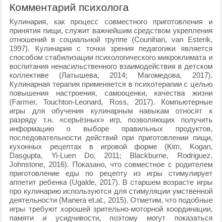
Комментарий психолога
Кулинария, как процесс совместного приготовления и
принятия пищи, служит важнейшим средством укрепления
отношений в социальной группе (Counihan, van Esterik,
1997). Кулинария с точки зрения педагогики является
способом стабилизации психологического микроклимата и
воспитания ненасильственного взаимодействия в детском
коллективе (Латышева, 2014; Магомедова, 2017).
Кулинарная терапия применяется в психотерапии с целью
повышения настроения, самооценки, качества жизни
(Farmer, Touchton-Leonard, Ross, 2017). Компьютерные
игры для обучения кулинарным навыкам относят к
разряду т.н. «серьёзных» игр, позволяющих получить
информацию о выборе правильных продуктов,
последовательности действий при приготовлении пищи,
кухонных рецептах в игровой форме (Kim, Kogan,
Dasgupta, Yi-Luen Do, 2011; Blackburne, Rodriguez,
Johnstone, 2016). Показано, что совместное с родителем
приготовление еды по рецепту из игры стимулирует
аппетит ребенка (Ugalde, 2017). В старшем возрасте игры
про кулинарию используются для стимуляции умственной
деятельности (Manera et.al., 2015). Отметим, что подобные
игры требуют хорошей зрительно-моторной координации,
памяти и усидчивости, поэтому могут показаться