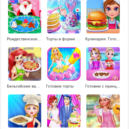
Рождественское печенье
Торты в форме русалок
Кулинария: Готовим гамбургеры
Бельгийские вафли
Готовим торты
Готовим с принцессами печенье