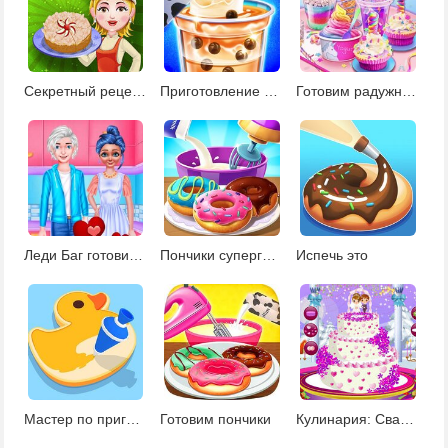
Секретный рецепт принцессы
Приготовление чая с шариками
Готовим радужное мороженое
Леди Баг готовит десерты
Пончики супергероев
Испечь это
Мастер по приготовлению печенья
Готовим пончики
Кулинария: Свадебный торт