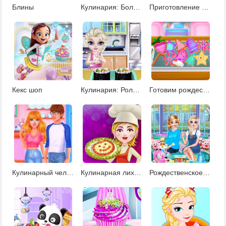
Блины
Кулинария: Большой свадебный торт
Приготовление вкусных кексов
Кекс шоп
Кулинария: Роллы Калифорния
Готовим рождественское печенье
Кулинарный челлендж
Кулинарная лихорадка пиццмейкера
Рождественское чаепитие принцесс