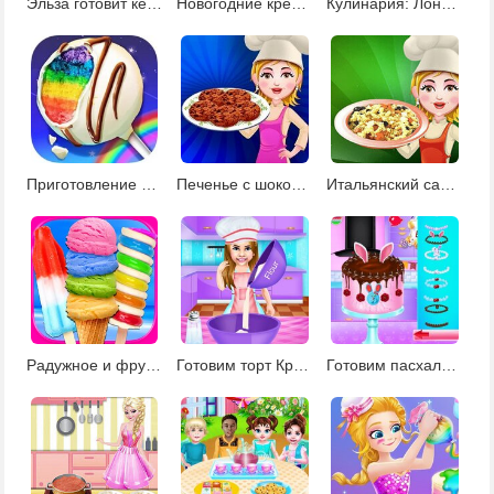
Эльза готовит кексы
Новогодние крендельки
Кулинария: Лондонский пирог
Приготовление радужных десертов
Печенье с шоколадной крошкой
Итальянский салат из пасты
Радужное и фруктовое мороженое
Готовим торт Красный бархат
Готовим пасхальный торт