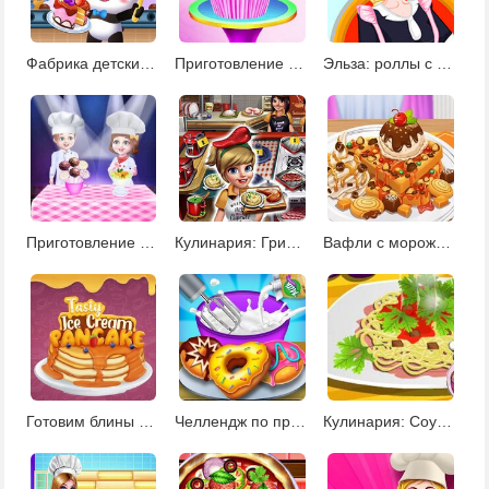
Фабрика детских закусок
Приготовление капкейка
Эльза: роллы с мороженым
Приготовление летних десертов
Кулинария: Гриль для друзей
Вафли с мороженым
Готовим блины с мороженым
Челлендж по приготовлению пончиков
Кулинария: Соус для спагетти