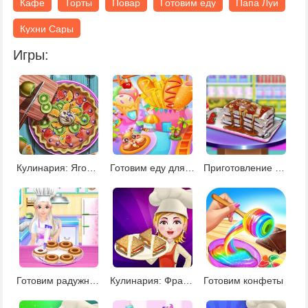
Кафе
Торты
Повар
Готовим еду
Папа Луи
Кухни Сары
Игры:
Кулинария: Ягодный пирог
Готовим еду для карнавала 2
Приготовление сендвич мороженого
Готовим радужные пончики
Кулинария: Французские бутерброды
Готовим конфеты