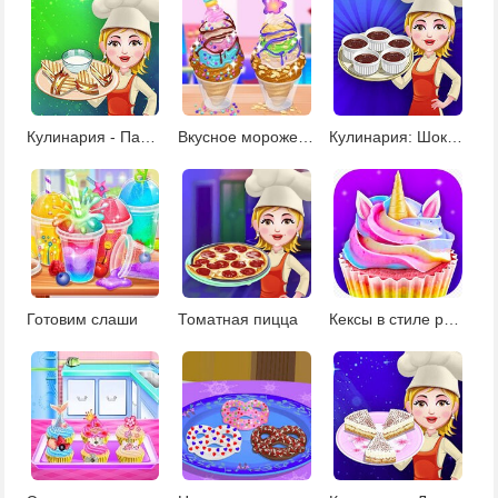
Кулинария - Панини
Вкусное мороженое Чуррос
Кулинария: Шоколадный мусс
Готовим слаши
Томатная пицца
Кексы в стиле русалки и единорога