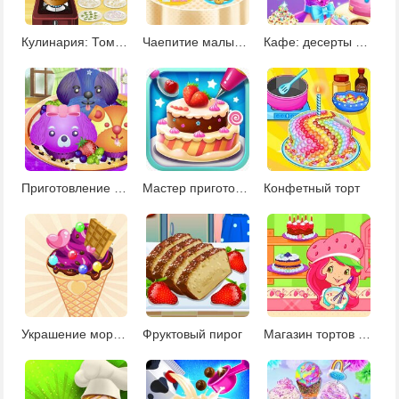
Кулинария: Томатный суп
Чаепитие малышки Тейлор
Кафе: десерты в стиле единорогов
Приготовление кексов-собачек
Мастер приготовления тортов
Конфетный торт
Украшение мороженого
Фруктовый пирог
Магазин тортов Шарлотты Землянички