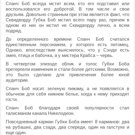
Спанч Боб всегда мстит всем, кто его подставил или
воспользовался его добротой. В том числе и свои
друзьям. Довольно странным при этом является факт, что
Сквидворду Губка Боб мстил всего пару раз, причем в
одном из них он мстил не Сквидворду лично, а всем
подряд.
До определенного времени Спанч Боб считался
единственным персонажем, у которого есть питомец.
Однако, впоследствии выяснилось, что у Сэнди есть
змея, птица и бабочка, а у мистера Крабса – червь.
В четвертом эпизоде облик и голос Губки Боба
претерпели изменения и стали более детскими. Возможно,
это было сделано для привлечения более юной
аудитории.
Спанч Боб носит зеленую пижаму, а не появляется в
обычном для себя нижнем белье, когда к нему приходят
гости.
Спанч Боб благодаря своей популярности стал
талисманом канала Никелодеон.
Повседневный карман Губки Боба имеет 8 карманов: два
на рубашке, два сзади, два спереди, один на галстуке и
еще один.