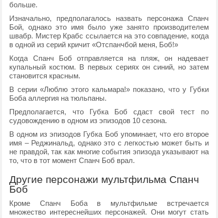
больше.
Изначально, предполагалось назвать персонажа Спанч
Бой, однако это имя было уже занято производителем
швабр. Мистер Крабс ссылается на это совпадение, когда
в одной из серий кричит «Отспанчбой меня, Боб!»
Когда Спанч Боб отправляется на пляж, он надевает
купальный костюм. В первых сериях он синий, но затем
становится красным.
В серии «Люблю этого кальмара!» показано, что у Губки
Боба аллергия на тюльпаны.
Предполагается, что Губка Боб сдаст свой тест по
судовождению в одном из эпизодов 10 сезона.
В одном из эпизодов Губка Боб упоминает, что его второе
имя – Реджинальд, однако это с легкостью может быть и
не правдой, так как многие события эпизода указывают на
то, что в тот момент Спанч Боб врал.
Другие персонажи мультфильма Спанч
Боб
Кроме Спанч Боба в мультфильме встречается
множество интереснейших персонажей. Они могут стать