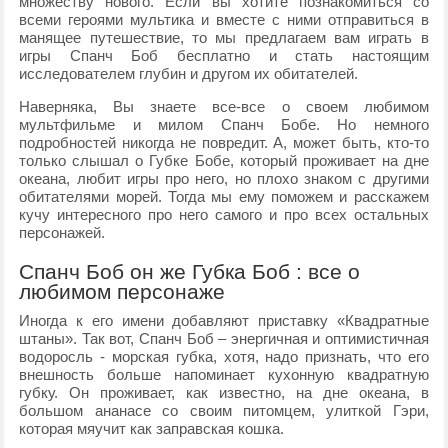
множеству нового. Если вы хотите познакомиться со
всеми героями мультика и вместе с ними отправиться в
манящее путешествие, то мы предлагаем вам играть в
игры Спанч Боб бесплатно и стать настоящим
исследователем глубин и другом их обитателей.
Наверняка, Вы знаете все-все о своем любимом
мультфильме и милом Спанч Бобе. Но немного
подробностей никогда не повредит. А, может быть, кто-то
только слышал о Губке Бобе, который проживает на дне
океана, любит игры про него, но плохо знаком с другими
обитателями морей. Тогда мы ему поможем и расскажем
кучу интересного про него самого и про всех остальных
персонажей.
Спанч Боб он же Губка Боб : все о
любимом персонаже
Иногда к его имени добавляют приставку «Квадратные
штаны». Так вот, Спанч Боб – энергичная и оптимистичная
водоросль - морская губка, хотя, надо признать, что его
внешность больше напоминает кухонную квадратную
губку. Он проживает, как известно, на дне океана, в
большом ананасе со своим питомцем, улиткой Гэри,
которая мяучит как заправская кошка.