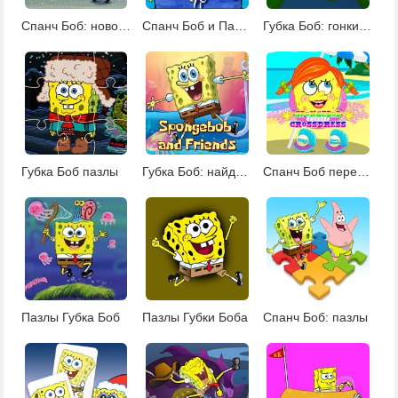
Спанч Боб: новости Бикини Боттом
Спанч Боб и Патрик: пазлы
Губка Боб: гонки по слизи
Губка Боб пазлы
Губка Боб: найди отличия
Спанч Боб переодевается
Пазлы Губка Боб
Пазлы Губки Боба
Спанч Боб: пазлы