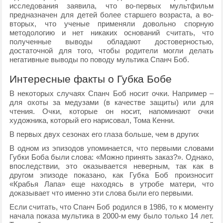
исследования заявила, что во-первых мультфильм
предназначен для детей более старшего возраста, а во-
вторых, что ученые применяли довольно спорную
методологию и нет никаких оснований считать, что
полученные выводы обладают достоверностью,
достаточной для того, чтобы родители могли делать
негативные выводы по поводу мультика Спанч Боб.
Интересные факты о Губка Бобе
В некоторых случаях Спанч Боб носит очки. Например –
для охоты за медузами (в качестве защиты) или для
чтения. Очки, которые он носит, напоминают очки
художника, который его нарисовал, Тома Кенни.
В первых двух сезонах его глаза больше, чем в других
В одном из эпизодов упоминается, что первыми словами
Губки Боба были слова: «Можно принять заказ?». Однако,
впоследствии, это оказывается неверным, так как в
другом эпизоде показано, как Губка Боб произносит
«Крабья Лапа» еще находясь в утробе матери, что
доказывает что именно эти слова были его первыми.
Если считать, что Спанч Боб родился в 1986, то к моменту
начала показа мультика в 2000-м ему было только 14 лет.