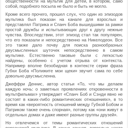
общественности на мультик для детей, в котором, само
собой, подобного посыла не было и быть не могло.
Кроме всего прочего, прошел слух, что один из эпизодов
мультика был показан на канале для взрослых и
представлял Патрика и Спанч Боба вышедшими за рамки
простой дружбы и испытывающих друг к другу нежные
чувства. Впоследствии, этот эпизод стал так популярен,
что его показали и непосредственно на Никелодеон. Все
это также дало почву для поиска разнообразных
двусмысленных шуточек непосредственно в самом
мультике. Естественно таковые были с легкостью
найдены, особенно с учетом отрыва от контекста.
Например вполне безобидная в контексте серии фраза
Губки Боба «Полижите мои щеки» звучит сама по себе
довольно двусмысленна.
Джеффри Деннис, автор статьи «То, что мы делаем
каждую ночь: о заметных проявлениях откровенности в
мультфильмах» утверждает «Спанч Боб и Сэнди явно не
состоят в каких-либо романтических отношениях», в то
время как «вероятность отношений между Губкой Бобом и
Патриком также очень спорная», потому как «они живут в
отдельных домах и даже имеют разные группы друзей».
Но отвлечемся от темы романтических отношений
персонажей мультика. В конце концов, взрослые часто