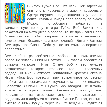
В играх Губка Боб нет излишней агрессии,
они очень красивые, яркие и красочные.
Среди игрушек, представленных у нас на
сайте, каждый найдет себе забаву по вкусу.
Можно попробовать забраться в
таинственную пещеру в игре Губка Боб Викинг или
покататься на мотоцикле в веселой гонке про Спанч Боба.
А для тех, кто любит напрячь свой ум есть множество
головоломок! Веселых вам приключений в Бикини-Боттом!
Все игры про Спанч Боба у нас на сайте совершенно
бесплатные.
Все любят разнообразные забавы и приключения,
особенно жители Бикини Боттом! Они готовы веселиться
сутками напролет! Игры Спанч Боб - это лучшее
развлечение, которое перенесет вас в красочный
подводный мир и откроет невиданные красоты океана.
Игры Губка Боб позволят вам встретиться со своими
любимыми персонажами и поучаствовать в их веселых
шалостях! Онлайн игры Губка Боб Квадратные Штаны,
играть в которые можно бесплатно, помогут вам
погрузиться на океанское дно и подружиться с
радостными и добрыми жителями Бикини Боттом, открыть
вместе с ними кучу интереснейших вещей и научиться