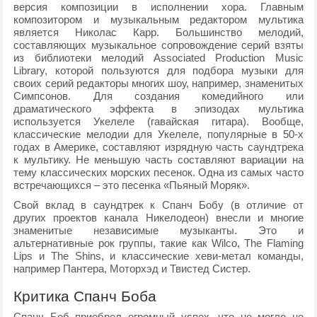
версия композиции в исполнении хора. Главным
композитором и музыкальным редактором мультика
является Николас Карр. Большинство мелодий,
составляющих музыкальное сопровождение серий взяты
из библиотеки мелодий Associated Production Music
Library, которой пользуются для подбора музыки для
своих серий редакторы многих шоу, например, знаменитых
Симпсонов. Для создания комедийного или
драматического эффекта в эпизодах мультика
используется Укелеле (гавайская гитара). Вообще,
классические мелодии для Укелеле, популярные в 50-х
годах в Америке, составляют изрядную часть саундтрека
к мультику. Не меньшую часть составляют вариации на
тему классических морских песенок. Одна из самых часто
встречающихся – это песенка «Пьяный Моряк».
Свой вклад в саундтрек к Спанч Бобу (в отличие от
других проектов канала Никелодеон) внесли и многие
знаменитые независимые музыканты. Это и
альтернативные рок группы, такие как Wilco, The Flaming
Lips и The Shins, и классические хеви-метал команды,
например Пантера, Моторхэд и Твистед Систер.
Критика Спанч Боба
Спанч Боб приобрел огромный успех, что не могло не