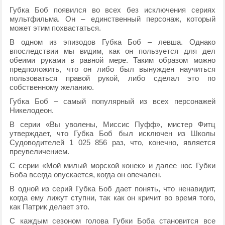
Губка Боб появился во всех без исключения сериях
мультфильма. Он – единственный персонаж, который
может этим похвастаться.
В одном из эпизодов Губка Боб – левша. Однако
впоследствии мы видим, как он пользуется для дел
обеими руками в равной мере. Таким образом можно
предположить, что он либо был вынужден научиться
пользоваться правой рукой, либо сделал это по
собственному желанию.
Губка Боб – самый популярный из всех персонажей
Никелодеон.
В серии «Вы уволены, Миссис Пуфф», мистер Фитц
утверждает, что Губка Боб был исключен из Школы
Судоводителей 1 025 856 раз, что, конечно, является
преувеличением.
С серии «Мой милый морской конек» и далее нос Губки
Боба всегда опускается, когда он опечален.
В одной из серий Губка Боб дает понять, что ненавидит,
когда ему лижут ступни, так как он кричит во время того,
как Патрик делает это.
С каждым сезоном голова Губки Боба становится все