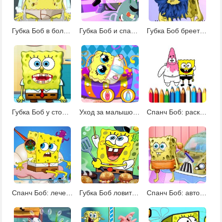
Губка Боб в больнице
Губка Боб и спасатели слизи
Губка Боб бреет бороду
Губка Боб у стоматолога
Уход за малышом Губкой Бобом
Спанч Боб: раскраски
Спанч Боб: лечение уха
Губка Боб ловит ингредиенты для крабсбургера
Спанч Боб: автомойка и тюнинг