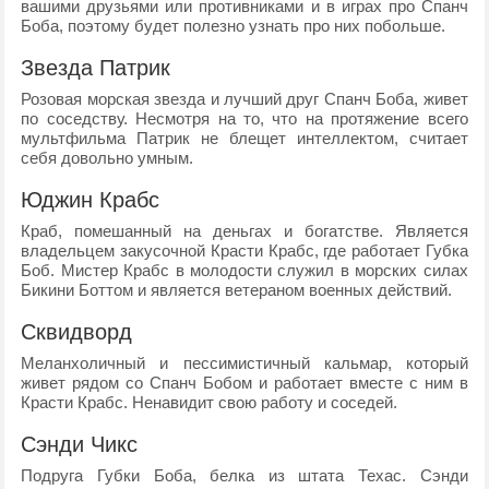
вашими друзьями или противниками и в играх про Спанч
Боба, поэтому будет полезно узнать про них побольше.
Звезда Патрик
Розовая морская звезда и лучший друг Спанч Боба, живет
по соседству. Несмотря на то, что на протяжение всего
мультфильма Патрик не блещет интеллектом, считает
себя довольно умным.
Юджин Крабс
Краб, помешанный на деньгах и богатстве. Является
владельцем закусочной Красти Крабс, где работает Губка
Боб. Мистер Крабс в молодости служил в морских силах
Бикини Боттом и является ветераном военных действий.
Сквидворд
Меланхоличный и пессимистичный кальмар, который
живет рядом со Спанч Бобом и работает вместе с ним в
Красти Крабс. Ненавидит свою работу и соседей.
Сэнди Чикс
Подруга Губки Боба, белка из штата Техас. Сэнди