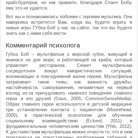
крабсбургеров, но как правило, благодаря Спанч Бобу,
ему это не удается.
Вот вы и познакомились поближе с героями мультика. Они
наверняка встретятся Вам, когда вы будете играть в
новые игры ГУбка Боб у нас на сайте, так что вы будете
знать как с ними себя вести.
Комментарий психолога
Губка Боб – мультфильм о морской губке, живущей в
ананасе на дне моря, и работающей на краба, который
управляет рестораном. Сюжет мультфильма
сосредоточен вокруг юмористических ситуаций,
возникающих в повседневной жизни героев. Мультфильм
затрагивает такие темы, как важность дружбы,
настойчивости, самоуважения, незаметные на первый
взгляд из-за причудливого, наивного поведения главного
героя и его друзей (Gaus, 2005; CommonSenseMedia).
Образ главного героя используется в детской медицине
при установлении контакта с пациентом (Moorehead,
2005), в практической психологии для обучения
социальному взаимодействию (Eckerd, 2011) и
фундаментальным человеческим ценностям (Yhls, 2012).
К достоинствам мультфильма можно отнести то, что в нем
практически не представлены изображения табачной и