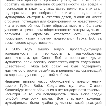
обратить на него внимание общественности, как всегда и
происходит в таких случаях. Естественно, мультик стал
подвергаться разнообразной критике, ведь если
мультфильм смотрит множество детей, значит он имеет
огромный потенциал для формирования их нравственного
и этического облика. Таким образом, вместе с большим
успехом и признанием общественности авторы мультика
получают и огромную ответственность. Давайте
посмотрим, каким упрекам подвергался Губка Боб за
время своего существования.
В 2005 году вышло видео, пропагандирующее
толерантность и терпимость к разнообразным
меньшинствам, где Спанч Боб и персонажи других
мультиков пели песенку соответствующего содержания.
Естественно, Губка Боб сразу же был подвергнуть
критике со стороны семейных и религиозных организаций
за «пропаганду нестандартной любви».
Инцидент вызвал массу обсуждений о предпочтениях
самого Губка Боба. Создатель мультика, Стивен
Хилленбург отверг обвинения в нестандартности таковых,
несмотря на то, что популярность Спанч Боба среди
голубой аудитории росла. Все участники команды
мультфильма были крайне удивлены такой реакцией