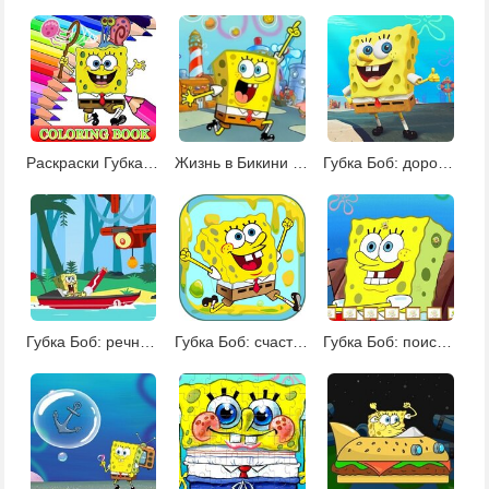
Раскраски Губка Боб 2
Жизнь в Бикини Боттом
Губка Боб: дорожный хаос
Губка Боб: речные рейнджеры
Губка Боб: счастливый стакан
Губка Боб: поиск скрытых значков