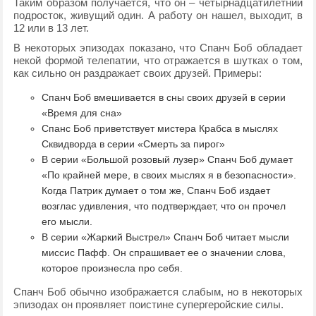
Таким образом получается, что он – четырнадцатилетний
подросток, живущий один. А работу он нашел, выходит, в
12 или в 13 лет.
В некоторых эпизодах показано, что Спанч Боб обладает
некой формой телепатии, что отражается в шутках о том,
как сильно он раздражает своих друзей. Примеры:
Спанч Боб вмешивается в сны своих друзей в серии
«Время для сна»
Спанс Боб приветствует мистера Крабса в мыслях
Сквидворда в серии «Смерть за пирог»
В серии «Большой розовый лузер» Спанч Боб думает
«По крайней мере, в своих мыслях я в безопасности».
Когда Патрик думает о том же, Спанч Боб издает
возглас удивления, что подтверждает, что он прочел
его мысли.
В серии «Жаркий Выстрел» Спанч Боб читает мысли
миссис Пафф. Он спрашивает ее о значении слова,
которое произнесла про себя.
Спанч Боб обычно изображается слабым, но в некоторых
эпизодах он проявляет поистине супергеройские силы.