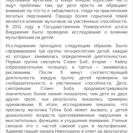
ищут проблемы там, где дети просто не обращают
внимания на что-то и забавляются, глядя на приключения
веселых персонажей. Гораздо более серьезной темой
является влияние мультиков на умственные способности.
В 2011 году в Государственном Университете штата
Вирджиния было проведено исследование о влиянии
мультфильма на детей.
Исследование проходило следующим образом. Было
сформировано три группы четырехлетних детей, каждая
из которых занималась определенной деятельностью.
Первая группа смотрела Спанч Боб, вторая – Кайлу
(образовательное телешоу), а третья – занималась
рисованием. После 9 минут соответствующей
деятельности, каждую группу детей проверили на
сообразительность и умственные способности. Дети,
смотревшие Спанч Боба продемонстрировали
значительно более низкие показатели, чем дети из двух
других групп, чьи результаты оказались примерно
одинаковыми. В итоге, исследование показало, что
просмотр мультика Губка Боб может вызвать у детей
дошкольного возраста кратковременные нарушения в
мыслительных функциях и ухудшения внимания. Ученые
связали это с частой сменой сцен в мультфильме.
Администрация канала Никелодеон в ответ на результаты