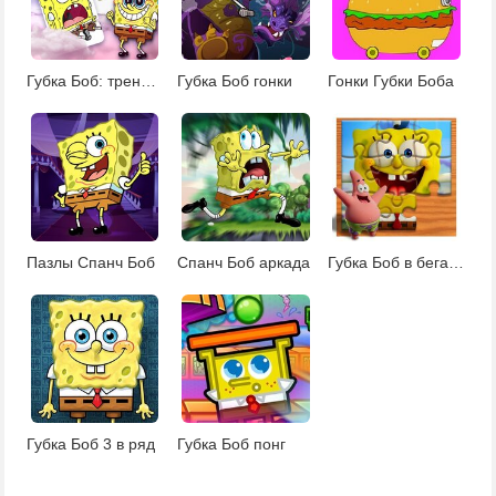
Губка Боб: тренировка памяти
Губка Боб гонки
Гонки Губки Боба
Пазлы Спанч Боб
Спанч Боб аркада
Губка Боб в бегах: пазлы
Губка Боб 3 в ряд
Губка Боб понг