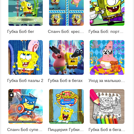
Губка Боб бег
Спанч Боб: крестики-нолики
Губка Боб: портал Никелодеон
Губка Боб пазлы 2
Губка Боб в бегах
Уход за малышом Патриком
Спанч Боб супергерой
Пиццерия Губки Боба
Губка Боб в бегах раскраски