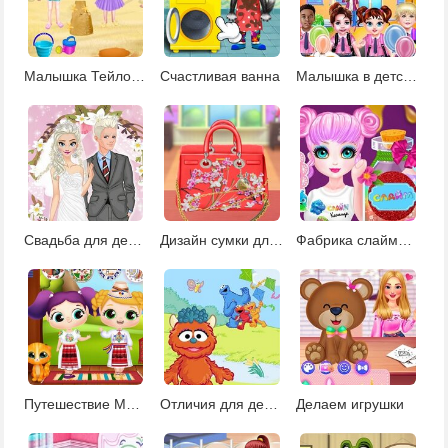
Малышка Тейлор на пляже
Счастливая ванна
Малышка в детском саду
Свадьба для девочек 4 лет
Дизайн сумки для Эльзы
Фабрика слаймов принцессы
Путешествие Мируны
Отличия для девочек 4 лет
Делаем игрушки