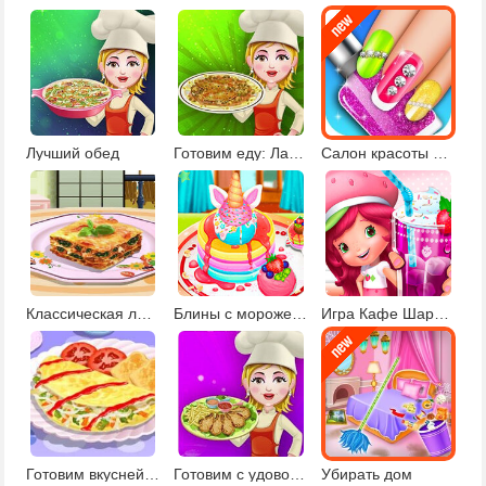
Лучший обед
Готовим еду: Лапша с цыплёнком
Салон красоты для девочек
Классическая лазанья
Блины с мороженым
Игра Кафе Шарлотты Землянички
Готовим вкуснейший омлет
Готовим с удовольствием
Убирать дом