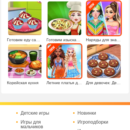
Готовим еду сами: Вишнёвый десерт
Готовим изысканную пасту
Наряды для знаменитостей
Корейская кухня
Летние платья для coconut girl
Для девочек: Делаем шоколадное печенье
Детские игры
Новинки
Игры для
Игроподборки
мальчиков