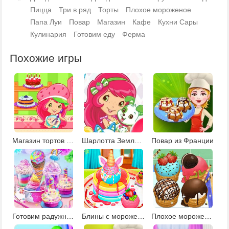
Пицца
Три в ряд
Торты
Плохое мороженое
Папа Луи
Повар
Магазин
Кафе
Кухни Сары
Кулинария
Готовим еду
Ферма
Похожие игры
Магазин тортов Шарлотты Землянички
Шарлотта Земляничка: уход за щенком
Повар из Франции
Готовим радужное мороженое
Блины с мороженым
Плохое мороженое украшение