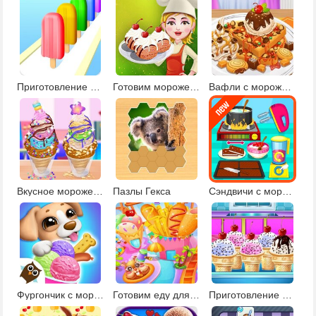
Приготовление эскимо
Готовим мороженое вместе с Барби
Вафли с мороженым
Вкусное мороженое Чуррос
Пазлы Гекса
Сэндвичи с мороженым
Фургончик с мороженым
Готовим еду для карнавала 2
Приготовление рожков с мороженым