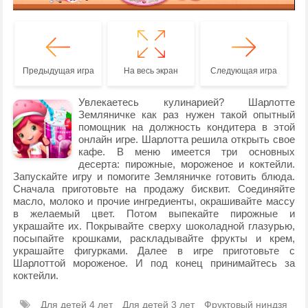
Предыдущая игра
На весь экран
Следующая игра
Увлекаетесь кулинарией? Шарлотте
Земляничке как раз нужен такой опытный
помощник на должность кондитера в этой
онлайн игре. Шарлотта решила открыть свое
кафе. В меню имеется три основных
десерта: пирожные, мороженое и коктейли.
Запускайте игру и помогите Земляничке готовить блюда.
Сначала приготовьте на продажу бисквит. Соединяйте
масло, молоко и прочие ингредиенты, окрашивайте массу
в желаемый цвет. Потом выпекайте пирожные и
украшайте их. Покрывайте сверху шоколадной глазурью,
посыпайте крошками, раскладывайте фрукты и крем,
украшайте фигурками. Далее в игре приготовьте с
Шарлоттой мороженое. И под конец принимайтесь за
коктейли.
Для детей 4 лет
Для детей 3 лет
Фруктовый ниндзя