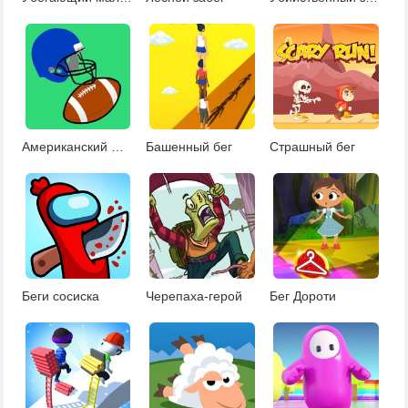
Американский футбол 2
Башенный бег
Страшный бег
Беги сосиска
Черепаха-герой
Бег Дороти