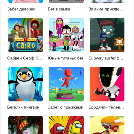
Забег девочек
Бег в замке
Зимние приключения Санты
Сабвей Серф Каир
Юные титаны: бег
Subway surfer zombie
Бегалки пингвин
Забег с прыжками
Бродячий телевизор