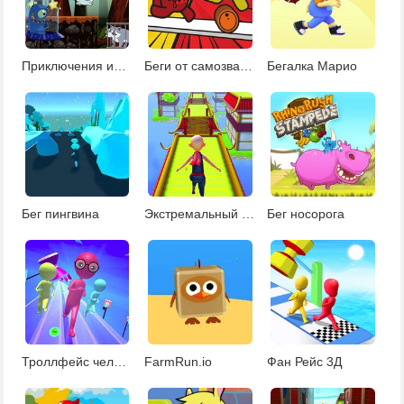
Приключения инопланетной собаки
Беги от самозванца
Бегалка Марио
Бег пингвина
Экстремальный забег в небесах
Бег носорога
Троллфейс человек бежит
FarmRun.io
Фан Рейс 3Д