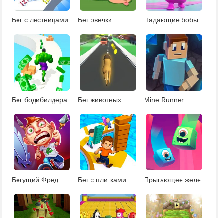
Бег с лестницами
Бег овечки
Падающие бобы
Бег бодибилдера
Бег животных
Mine Runner
Бегущий Фред
Бег с плитками
Прыгающее желе