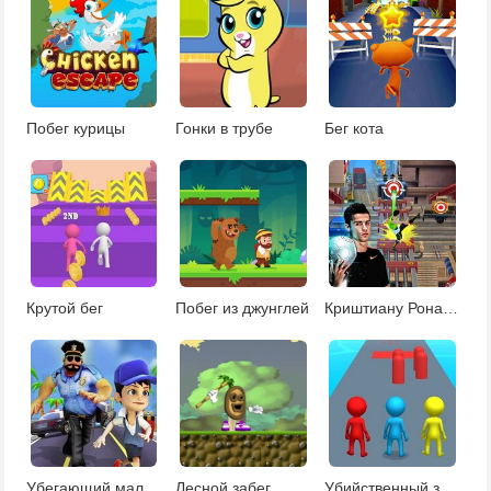
Побег курицы
Гонки в трубе
Бег кота
Крутой бег
Побег из джунглей
Криштиану Роналду: бег с пенальти
Убегающий мальчик
Лесной забег
Убийственный забег