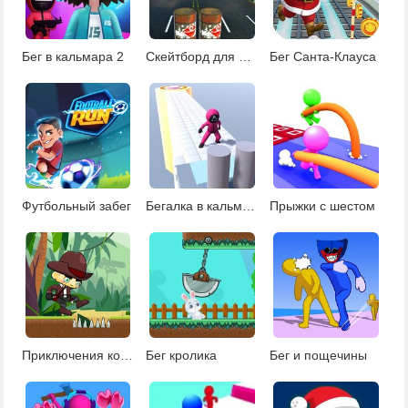
Бег в кальмара 2
Скейтборд для девчонок
Бег Санта-Клауса
Футбольный забег
Бегалка в кальмара
Прыжки с шестом
Приключения ковбоя в джунглях
Бег кролика
Бег и пощечины