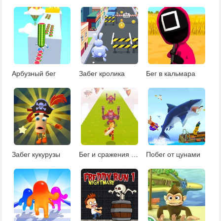
Арбузный бег
Забег кролика
Бег в кальмара
Забег кукурузы
Бег и сражения рыцаря
Побег от цунами