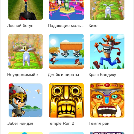
Лесной бегун
Падающие мальчики и девочки
Кико
Неудержимый кролик
Джейк и пираты Нетландии: бегалка
Крэш Бандикут
Забег ниндзя
Temple Run 2
Темпл ран