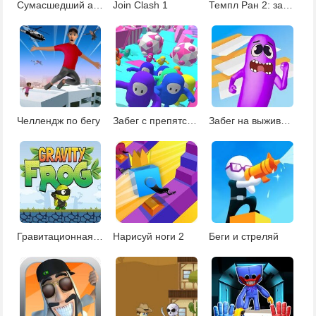
Сумасшедший альпинист
Join Clash 1
Темпл Ран 2: замерзшие тени
Челлендж по бегу
Забег с препятствиями
Забег на выживание
Гравитационная лягушка
Нарисуй ноги 2
Беги и стреляй