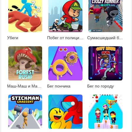
Убеги
Побег от полиции 2
Сумасшедший бег в городе
Маш-Маш и Машики: лесной забег
Бег пончика
Бег по городу