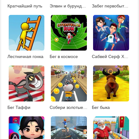
Кратчайший путь
Элвин и бурундуки: cупер бег
Забег первобытного человека
Лестничная гонка
Бег в космосе
Сабвей Серф Хэллоуин
Бег Таффи
Cобери золотые монетки
Бег быка