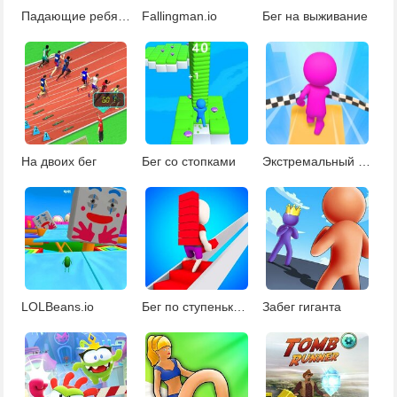
Падающие ребята: сезон 2
Fallingman.io
Бег на выживание
На двоих бег
Бег со стопками
Экстремальный бег
LOLBeans.io
Бег по ступенькам 2
Забег гиганта