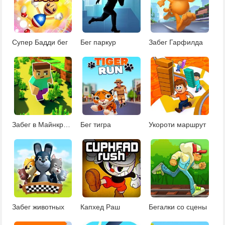
Супер Бадди бег
Бег паркур
Забег Гарфилда
Забег в Майнкрафте
Бег тигра
Укороти маршрут
Забег животных
Капхед Раш
Бегалки со сцены