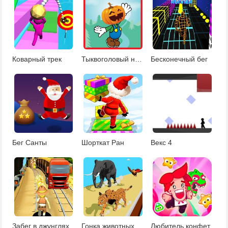
Коварный трек
Тыквоголовый ниндзя
Бесконечный бег
Бег Санты
Шорткат Ран
Векс 4
Забег в джунглях
Гонка животных
Любитель конфет