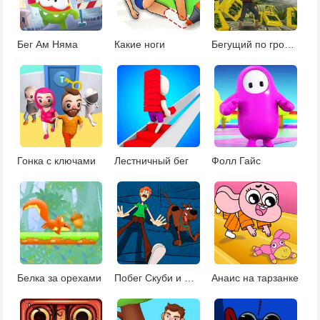
Бег Ам Няма
Какие ноги
Бегущий по гробницам
Гонка с ключами
Лестничный бег
Фолл Гайс
Белка за орехами
Побег Скуби и Шегги
Анаис на тарзанке