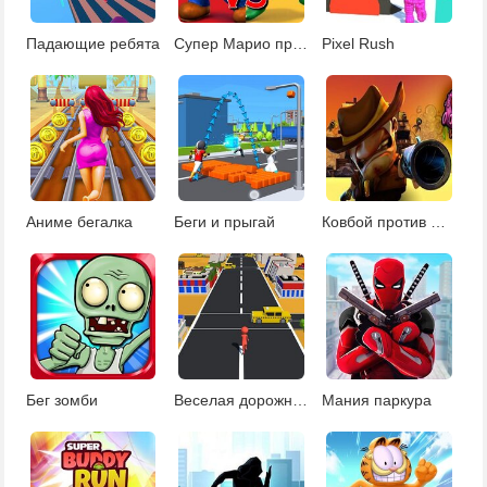
Падающие ребята
Супер Марио против Варио
Pixel Rush
Аниме бегалка
Беги и прыгай
Ковбой против монстров
Бег зомби
Веселая дорожная гонка 3Д
Мания паркура