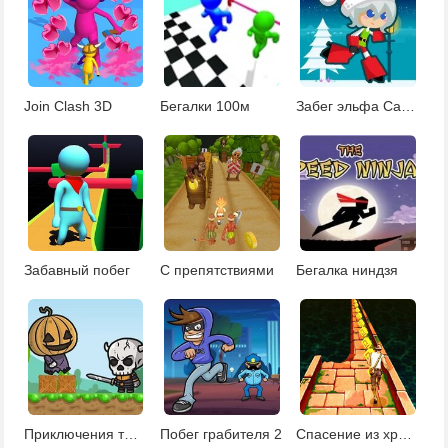
Join Clash 3D
Бегалки 100м
Забег эльфа Санты
Забавный побег
С препятствиями
Бегалка ниндзя
Приключения тыквоголового
Побег грабителя 2
Спасение из храма