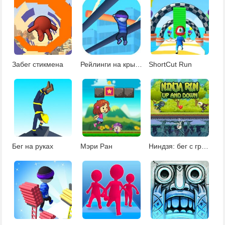
Забег стикмена
Рейлинги на крыше
ShortCut Run
Бег на руках
Мэри Ран
Ниндзя: бег с гравитацией