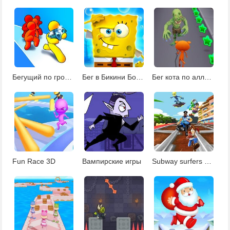
Бегущий по гробницам 2
Бег в Бикини Боттоме
Бег кота по аллее с зомби
Fun Race 3D
Вампирские игры
Subway surfers moscow