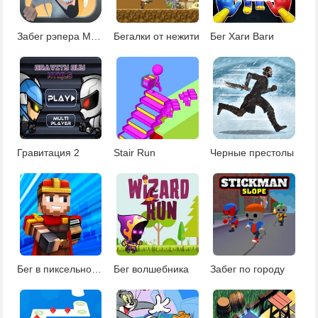
Забег рэпера Муссумано
Бегалки от нежити
Бег Хаги Ваги
Гравитация 2
Stair Run
Черные престолы
Бег в пиксельном городе
Бег волшебника
Забег по городу