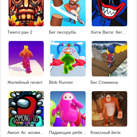
Темпл ран 2
Бег лесоруба
Хагги Вагги: бегалка
Желейный гигант
Blob Runner
Бег Cтикмена
Амонг Ас: космический бег
Падающие ребята: Рождество
Классный йети