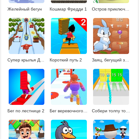
Желейный бегун
Кошмар Фредди 1
Остров приключений
Супер крылья Джетт
Короткий путь 2
Заяц, бегущий за алмазами
Бег по лестнице 2
Бег веревочного человечка
Собери толпу толкателей