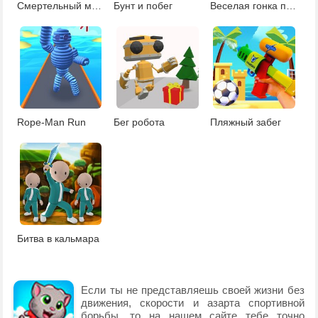
Смертельный марафон стикмена
Бунт и побег
Веселая гонка по льду
Rope-Man Run
Бег робота
Пляжный забег
Битва в кальмара
Если ты не представляешь своей жизни без
движения, скорости и азарта спортивной
борьбы, то на нашем сайте тебе точно