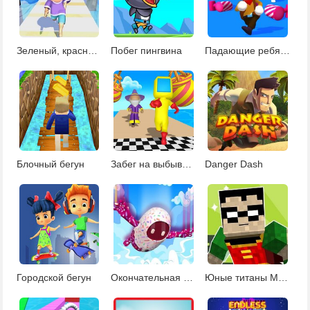
Зеленый, красный свет
Побег пингвина
Падающие ребята: на двоих
Блочный бегун
Забег на выбывание
Danger Dash
Городской бегун
Окончательная гонка на выбывание
Юные титаны Майнкрафт