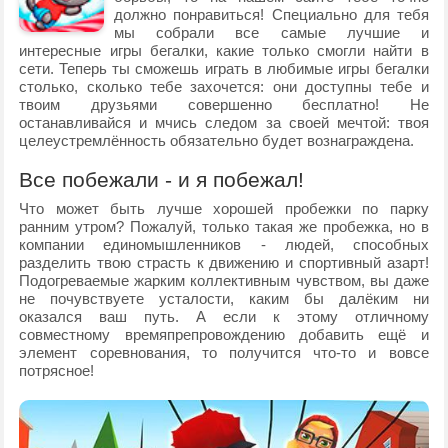
должно понравиться! Специально для тебя
мы собрали все самые лучшие и
интересные игры бегалки, какие только смогли найти в
сети. Теперь ты сможешь играть в любимые игры бегалки
столько, сколько тебе захочется: они доступны тебе и
твоим друзьями совершенно бесплатно! Не
останавливайся и мчись следом за своей мечтой: твоя
целеустремлённость обязательно будет вознаграждена.
Все побежали - и я побежал!
Что может быть лучше хорошей пробежки по парку
ранним утром? Пожалуй, только такая же пробежка, но в
компании единомышленников - людей, способных
разделить твою страсть к движению и спортивный азарт!
Подогреваемые жарким коллективным чувством, вы даже
не почувствуете усталости, каким бы далёким ни
оказался ваш путь. А если к этому отличному
совместному времяпрепровождению добавить ещё и
элемент соревнования, то получится что-то и вовсе
потрясное!