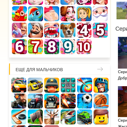
Сер
ЕЩЕ ДЛЯ МАЛЬЧИКОВ
Сери
Доб
Сери
Жест