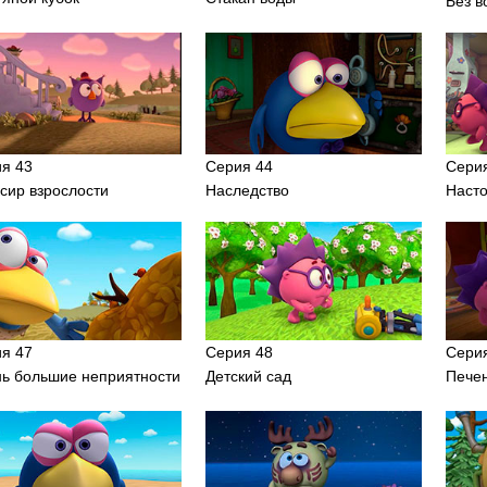
Без в
я 43
Серия 44
Сери
сир взрослости
Наследство
Наст
я 47
Серия 48
Сери
ь большие неприятности
Детский сад
Пече