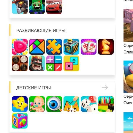
РАЗВИВАЮЩИЕ ИГРЫ
Сери
Элик
ДЕТСКИЕ ИГРЫ
Сери
Очен