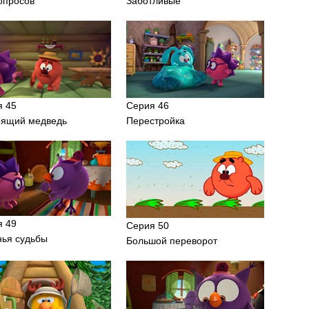
опросов
Заботливые
я 45
Серия 46
оящий медведь
Перестройка
я 49
Серия 50
нья судьбы
Большой переворот