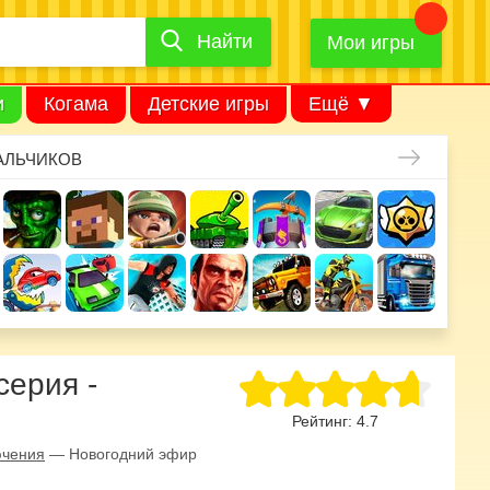
Найти
Найти
игру
Мои игры
и
Когама
Детские игры
Ещё ▼
АЛЬЧИКОВ
серия -
Рейтинг:
4.7
ючения
—
Новогодний эфир