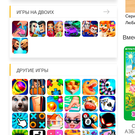
ИГРЫ НА ДВОИХ
Сери
ЛюБ
Вме
ДРУГИЕ ИГРЫ
С
АЗБ