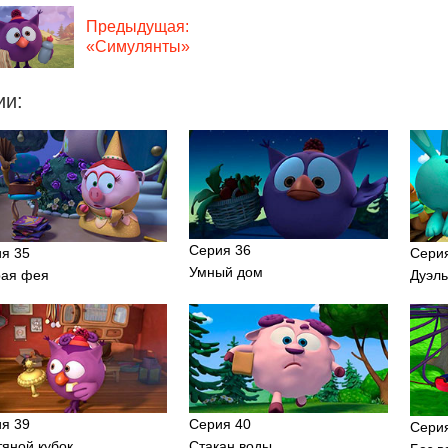
Предыдущая:
«Симулянты»
ии:
Серия 36
я 35
Сери
Умный дом
рая фея
Дуэл
я 39
Серия 40
Сери
яной кубок
Стакан воды