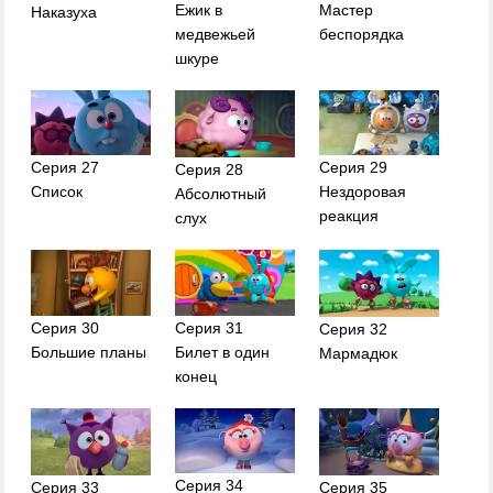
Ежик в
Мастер
Наказуха
медвежьей
беспорядка
шкуре
Серия 27
Серия 29
Серия 28
Список
Нездоровая
Абсолютный
реакция
слух
Серия 30
Серия 31
Серия 32
Большие планы
Билет в один
Мармадюк
конец
Серия 34
Серия 33
Серия 35