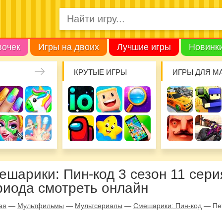
вочек
Игры на двоих
Лучшие игры
Новинк
КРУТЫЕ ИГРЫ
ИГРЫ ДЛЯ М
ешарики: Пин-код 3 сезон 11 сери
риода смотреть онлайн
ая
—
Мультфильмы
—
Мультсериалы
—
Смешарики: Пин-код
—
Пе