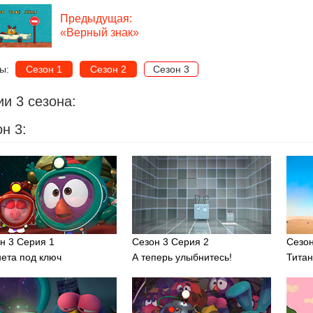
Предыдущая:
«Верный знак»
ны:
Сезон 1
Сезон 2
Сезон 3
и 3 сезона:
н 3:
н 3 Серия 1
Сезон 3 Серия 2
Сезон
ета под ключ
А теперь улыбнитесь!
Титан