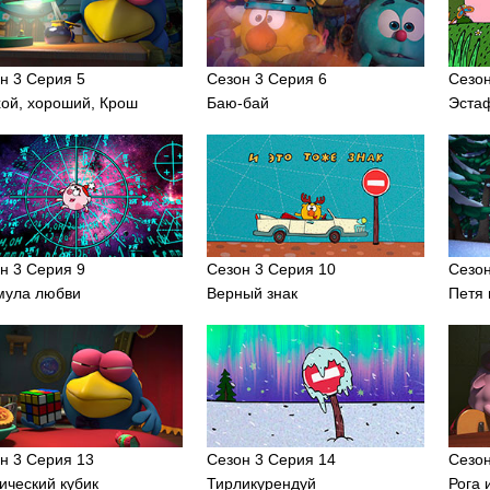
н 3 Серия 5
Сезон 3 Серия 6
Сезон
ой, хороший, Крош
Баю-бай
Эста
н 3 Серия 9
Сезон 3 Серия 10
Сезон
мула любви
Верный знак
Петя 
н 3 Серия 13
Сезон 3 Серия 14
Сезон
ический кубик
Тирликурендуй
Рога 