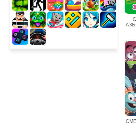
С
АЗБ
СМЕ