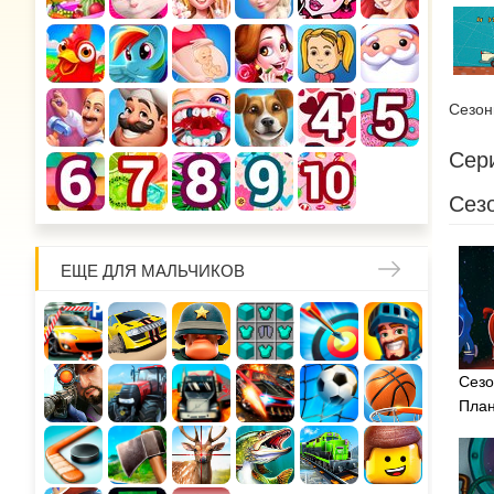
Сезо
Сери
Сезо
ЕЩЕ ДЛЯ МАЛЬЧИКОВ
Сезо
План