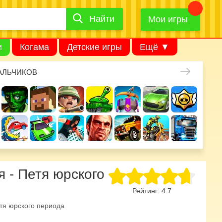
Найти
Найти
игру
Мои игры
и
Когама
Детские игры
Ещё ▼
АЛЬЧИКОВ
я - Петя юрского
Рейтинг:
4.7
тя юрского периода