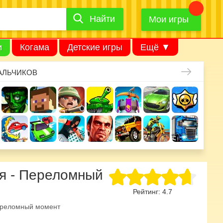
Найти
Найти
игру
Мои игры
и
Когама
Детские игры
Ещё ▼
АЛЬЧИКОВ
ия - Переломный
Рейтинг:
4.7
реломный момент