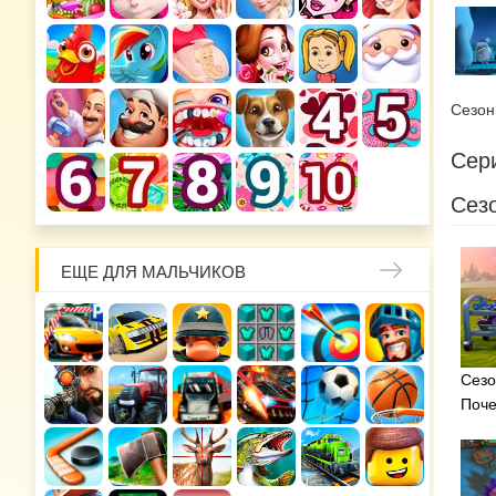
Сезо
Сери
Сезо
ЕЩЕ ДЛЯ МАЛЬЧИКОВ
Сезо
Поч