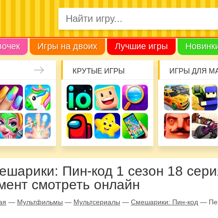
вочек
Игры на двоих
Лучшие игры
Новинк
КРУТЫЕ ИГРЫ
ИГРЫ ДЛЯ М
ешарики: Пин-код 1 сезон 18 сер
мент смотреть онлайн
ая
—
Мультфильмы
—
Мультсериалы
—
Смешарики: Пин-код
—
Пе