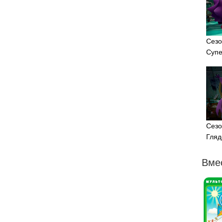
Сезо
Супе
Сезо
Гляд
Вме