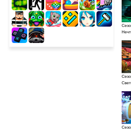
Сезо
Нечт
Сезо
Свет
Сезо