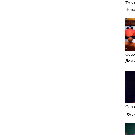
То ч
Ново
Сезо
Доми
Сезо
Будь