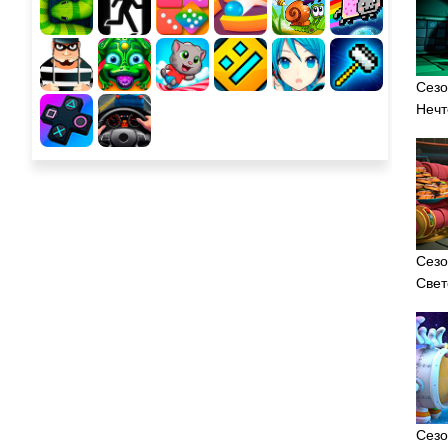
Сезо
Нечт
Сезо
Свет
Сезо