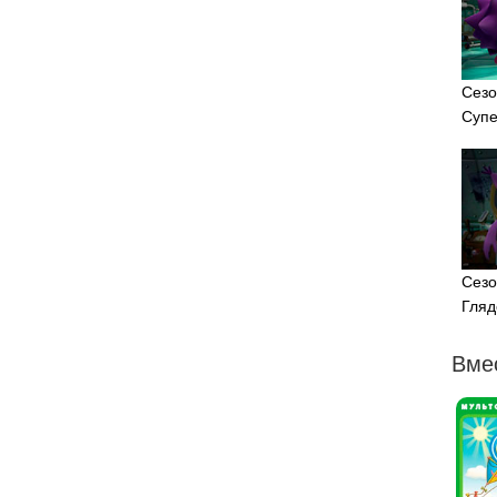
Сезо
Супе
Сезо
Гляд
Вме