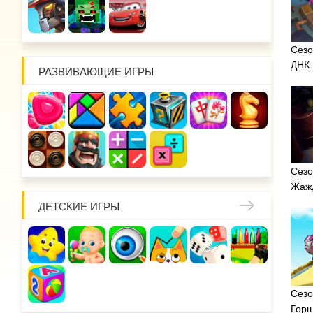
Сезо
ДНК
РАЗВИВАЮЩИЕ ИГРЫ
Сезо
Жажд
ДЕТСКИЕ ИГРЫ
Сезо
Горш