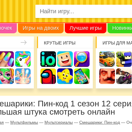
вочек
Игры на двоих
Лучшие игры
Новинк
КРУТЫЕ ИГРЫ
ИГРЫ ДЛЯ М
ешарики: Пин-код 1 сезон 12 сери
льшая штука смотреть онлайн
ая
—
Мультфильмы
—
Мультсериалы
—
Смешарики: Пин-код
—
Оч