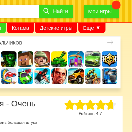
Найти
Найти
игру
Мои игры
и
Когама
Детские игры
Ещё ▼
АЛЬЧИКОВ
я - Очень
Рейтинг:
4.7
ень большая штука