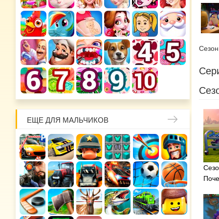
Сезо
Сери
Сезо
ЕЩЕ ДЛЯ МАЛЬЧИКОВ
Сезо
Поч