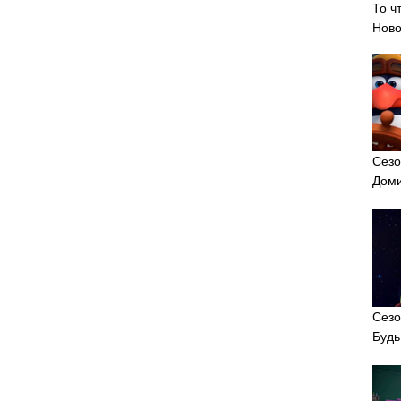
То ч
Ново
Сезо
Доми
Сезо
Будь