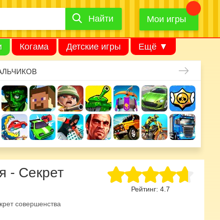
Найти
Найти
игру
Мои игры
и
Когама
Детские игры
Ещё ▼
АЛЬЧИКОВ
я - Секрет
Рейтинг:
4.7
крет совершенства