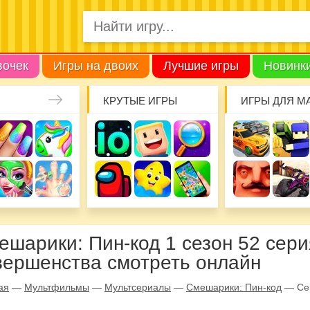
вочек
Игры на двоих
Лучшие игры
Новинк
КРУТЫЕ ИГРЫ
ИГРЫ ДЛЯ М
ешарики: Пин-код 1 сезон 52 сери
вершенства смотреть онлайн
ая
—
Мультфильмы
—
Мультсериалы
—
Смешарики: Пин-код
—
Се