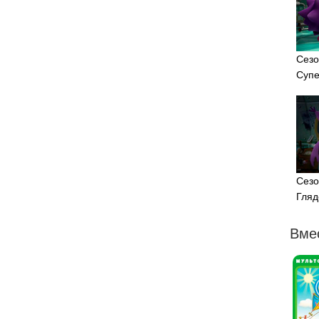
Сезо
Супе
Сезо
Гляд
Вме