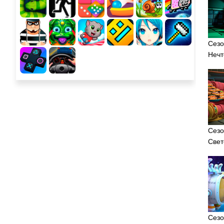
Сезо
Нечт
Сезо
Свет
Сезо