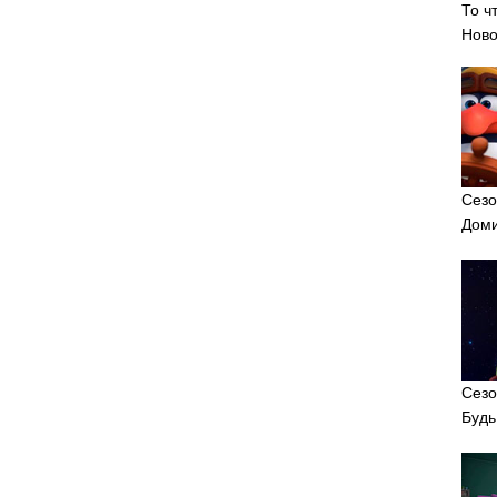
То ч
Ново
Сезо
Доми
Сезо
Будь