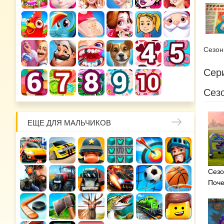
Сезо
Сери
Сезо
ЕЩЕ ДЛЯ МАЛЬЧИКОВ
Сезо
Поч