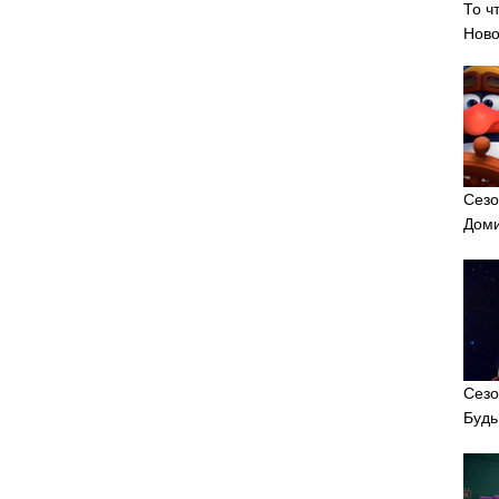
То ч
Ново
Сезо
Доми
Сезо
Будь