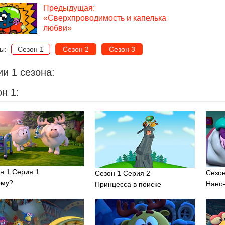
Предыдущая:
«Сверхпроводимость и капелька
любви»
ны:
Сезон 1
Сезон 2
Сезон 3
и 1 сезона:
н 1:
н 1 Серия 1
Сезон
Сезон 1 Серия 2
ему?
Нано
Принцесса в поиске