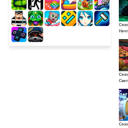
Сезо
Нечт
Сезо
Свет
Сезо