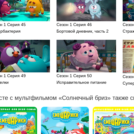
н 1 Серия 45
Сезон 1 Серия 46
Сезон
рбактерия
Бортовой дневник, часть 2
Стра
н 1 Серия 49
Сезон 1 Серия 50
Сезон
елки
Исправительное питание
Супе
сте с мультфильмом «Солнечный бриз» также с