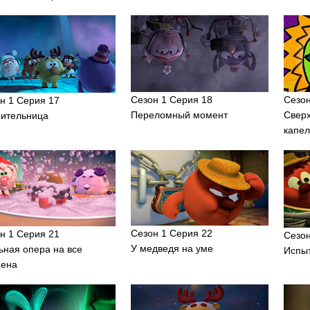
Сезон 1 Серия 18
Сезон
н 1 Серия 17
Переломный момент
Свер
ительница
капел
Сезон 1 Серия 22
н 1 Серия 21
Сезон
У медведя на уме
ная опера на все
Испы
мена