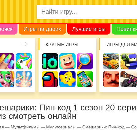
вочек
Игры на двоих
Лучшие игры
Новинк
КРУТЫЕ ИГРЫ
ИГРЫ ДЛЯ М
ешарики: Пин-код 1 сезон 20 сери
из смотреть онлайн
ая
—
Мультфильмы
—
Мультсериалы
—
Смешарики: Пин-код
—
Со