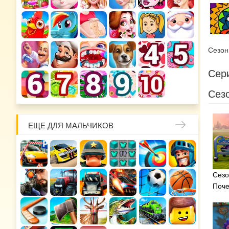
Сезо
Сери
Сезо
ЕЩЕ ДЛЯ МАЛЬЧИКОВ
Сезо
Поч