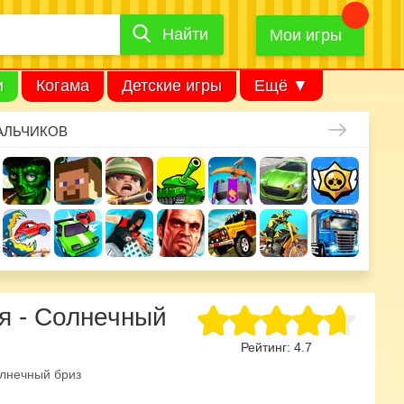
Найти
Найти
игру
Мои игры
и
Когама
Детские игры
Ещё ▼
АЛЬЧИКОВ
я - Солнечный
Рейтинг:
4.7
лнечный бриз