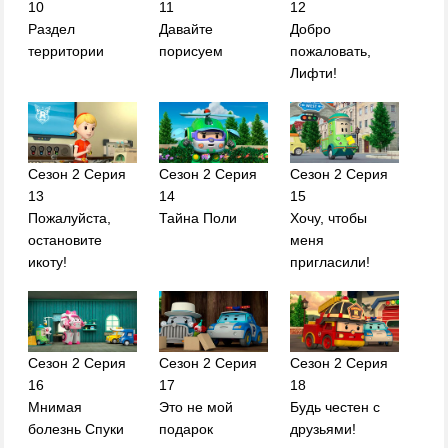
10
11
12
Раздел
Давайте
Добро
территории
порисуем
пожаловать,
Лифти!
Сезон 2 Серия
Сезон 2 Серия
Сезон 2 Серия
13
14
15
Пожалуйста,
Тайна Поли
Хочу, чтобы
остановите
меня
икоту!
пригласили!
Сезон 2 Серия
Сезон 2 Серия
Сезон 2 Серия
16
17
18
Мнимая
Это не мой
Будь честен с
болезнь Спуки
подарок
друзьями!