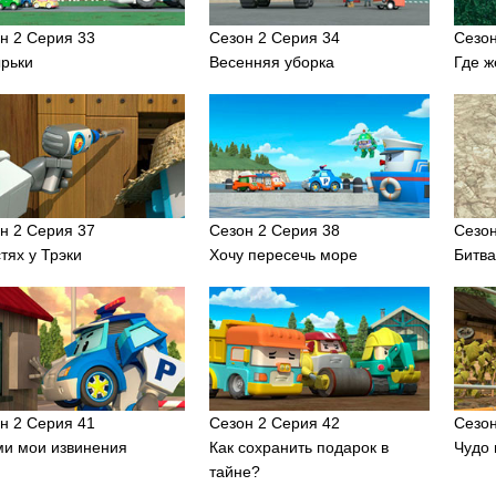
н 2 Серия 33
Сезон 2 Серия 34
Сезон
рьки
Весенняя уборка
Где ж
н 2 Серия 37
Сезон 2 Серия 38
Сезон
стях у Трэки
Хочу пересечь море
Битва
н 2 Серия 41
Сезон 2 Серия 42
Сезон
и мои извинения
Как сохранить подарок в
Чудо 
тайне?