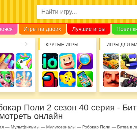
вочек
Игры на двоих
Лучшие игры
Новинк
КРУТЫЕ ИГРЫ
ИГРЫ ДЛЯ М
бокар Поли 2 сезон 40 серия - Бит
смотреть онлайн
ая
—
Мультфильмы
—
Мультсериалы
—
Робокар Поли
—
Битва в л