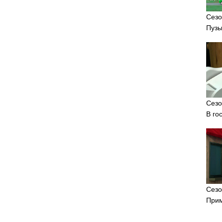
Сезо
Пузы
Сезо
В го
Сезо
Прим