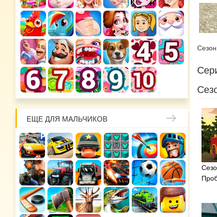
Сезо
Сери
Сезо
ЕЩЕ ДЛЯ МАЛЬЧИКОВ
Сезо
Проб