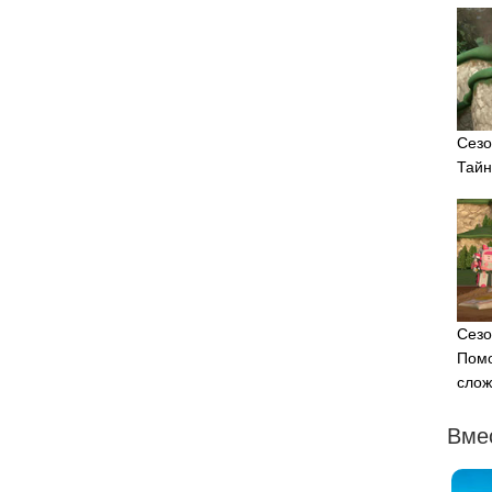
Сезо
Тайн
Сезо
Помо
слож
Вмес