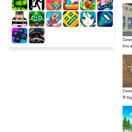
Сезо
Кто 
Сезо
Я бу