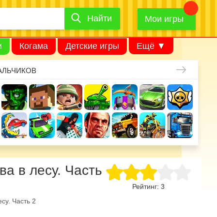
Найти
Найти
игру
Мои игры
и
Когама
Детские игры
Ещё ▼
АЛЬЧИКОВ
ва в лесу. Часть
Рейтинг:
3
есу. Часть 2