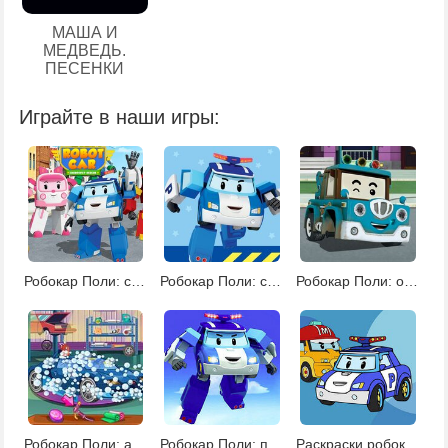
МАША И
МЕДВЕДЬ.
ПЕСЕНКИ
Играйте в наши игры:
Робокар Поли: спасательные операции
Робокар Поли: спасательные операции 2
Робокар Поли: операции по спасению 3
Робокар Поли: автомойка
Робокар Поли: поиск звезд
Раскраски робокар Поли