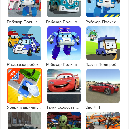
Робокар Поли: спасательные операции
Робокар Поли: операции по спасению 3
Робокар Поли: спасательные операции 2
Раскраски робокар Поли
Робокар Поли: поиск звезд
Пазлы Поли робокар
Убери машины с парковки
Тачки скорость молнии
Эво Ф 4