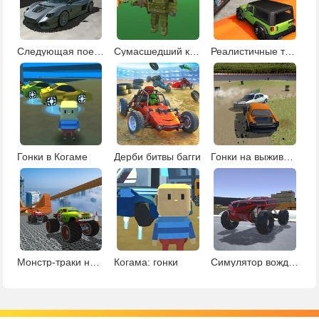
Следующая поездка
Сумасшедший крафт
Реалистичные трюки на машине
Гонки в Когаме
Дерби битвы багги
Гонки на выживание
Монстр-траки на рампе
Когама: гонки
Симулятор вождения в городе