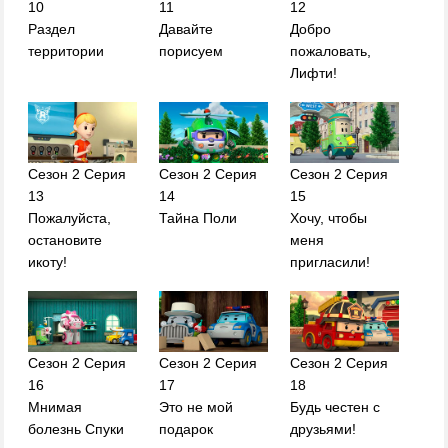
10
11
12
Раздел
Давайте
Добро
территории
порисуем
пожаловать,
Лифти!
Сезон 2 Серия
Сезон 2 Серия
Сезон 2 Серия
13
14
15
Пожалуйста,
Тайна Поли
Хочу, чтобы
остановите
меня
икоту!
пригласили!
Сезон 2 Серия
Сезон 2 Серия
Сезон 2 Серия
16
17
18
Мнимая
Это не мой
Будь честен с
болезнь Спуки
подарок
друзьями!