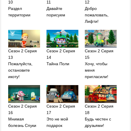
10
11
12
Раздел
Давайте
Добро
территории
порисуем
пожаловать,
Лифти!
Сезон 2 Серия
Сезон 2 Серия
Сезон 2 Серия
13
14
15
Пожалуйста,
Тайна Поли
Хочу, чтобы
остановите
меня
икоту!
пригласили!
Сезон 2 Серия
Сезон 2 Серия
Сезон 2 Серия
16
17
18
Мнимая
Это не мой
Будь честен с
болезнь Спуки
подарок
друзьями!