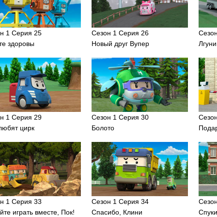
н 1 Серия 25
Сезон 1 Серия 26
Сезон
те здоровы
Новый друг Вупер
Лгун
н 1 Серия 29
Сезон 1 Серия 30
Сезон
любят цирк
Болото
Пода
н 1 Серия 33
Сезон 1 Серия 34
Сезон
йте играть вместе, Пок!
Спасибо, Клини
Спуки