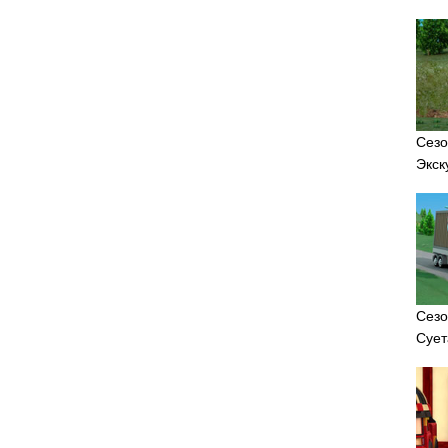
Сезо
Экск
Сезо
Сует