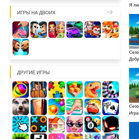
Я лю
ИГРЫ НА ДВОИХ
Сезо
Добр
ДРУГИЕ ИГРЫ
Сезо
Игра