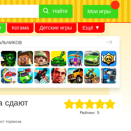
Найти
Найти
игру
Мои игры
и
Когама
Детские игры
Ещё ▼
АЛЬЧИКОВ
а сдают
Рейтинг:
5
ают тормоза