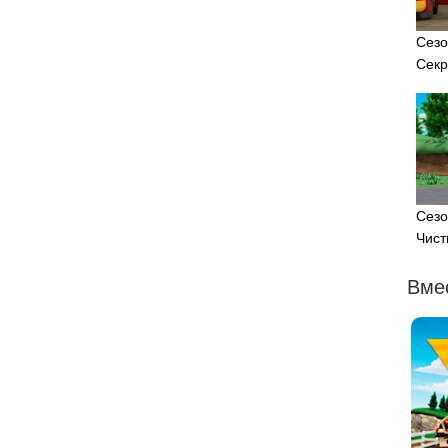
Сезо
Секр
Сезо
Чист
Вме