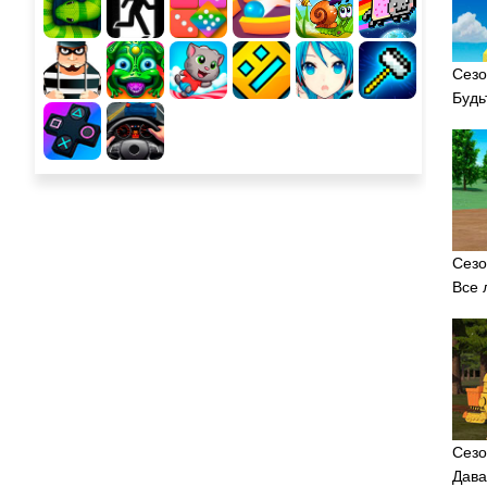
Сезо
Будь
Сезо
Все 
Сезо
Дава