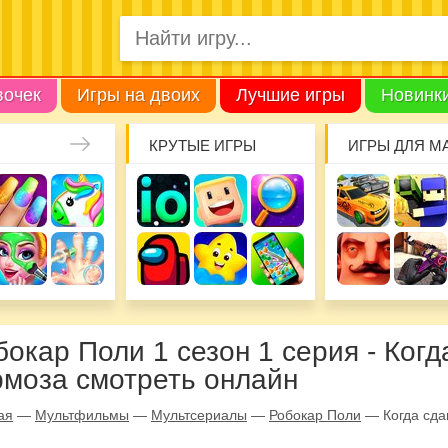
вочек
Игры на двоих
Лучшие игры
Новинк
КРУТЫЕ ИГРЫ
ИГРЫ ДЛЯ М
бокар Поли 1 сезон 1 серия - Когд
рмоза смотреть онлайн
ая
—
Мультфильмы
—
Мультсериалы
—
Робокар Поли
—
Когда сд