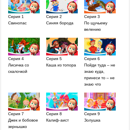
Серия 1
Серия 2
Серия 3
Свинопас
Синяя борода
По щучьему
велению
Серия 4
Серия 5
Серия 6
Лисичка со
Каша из топора
Пойди туда – не
скалочкой
знаю куда,
принеси то – не
знаю что
Серия 7
Серия 8
Серия 9
Джек и бобовое
Калиф-аист
Золушка
зернышко