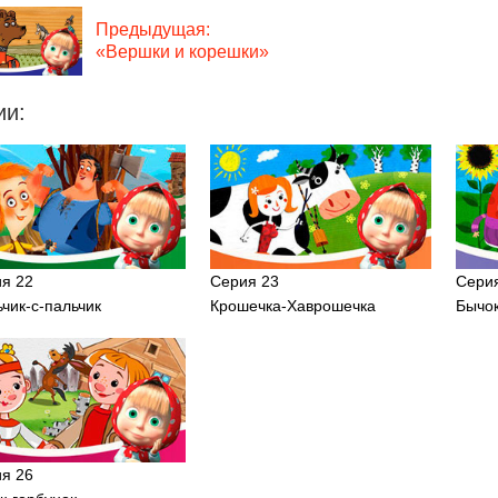
Предыдущая:
«Вершки и корешки»
ии:
я 22
Серия 23
Сери
чик-с-пальчик
Крошечка-Хаврошечка
Бычо
я 26