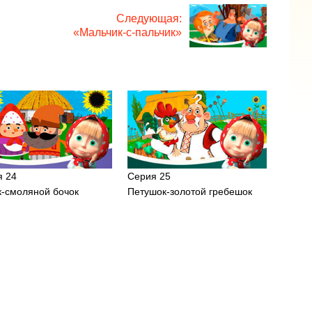
Следующая:
«Мальчик-с-пальчик»
я 24
Серия 25
к-смоляной бочок
Петушок-золотой гребешок