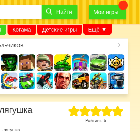
Найти
Найти
игру
Мои игры
и
Когама
Детские игры
Ещё ▼
АЛЬЧИКОВ
-лягушка
Рейтинг:
5
 -лягушка