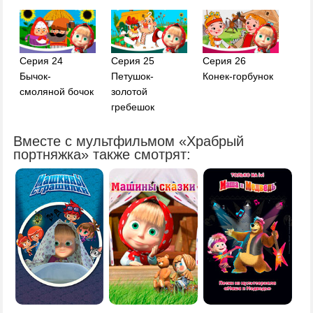
Серия 24
Серия 25
Серия 26
Бычок-
Петушок-
Конек-горбунок
смоляной бочок
золотой
гребешок
Вместе с мультфильмом «Храбрый
портняжка» также смотрят: