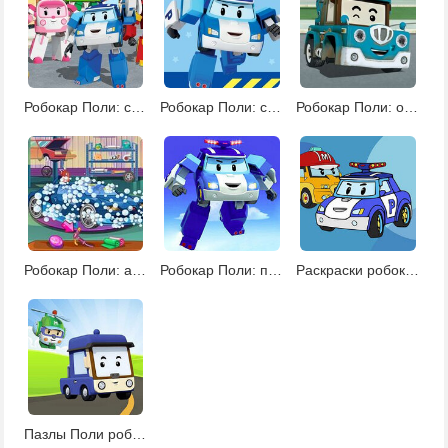
Робокар Поли: спасательные операции
Робокар Поли: спасательные операции 2
Робокар Поли: операции по спасению 3
Робокар Поли: автомойка
Робокар Поли: поиск звезд
Раскраски робокар Поли
Пазлы Поли робокар