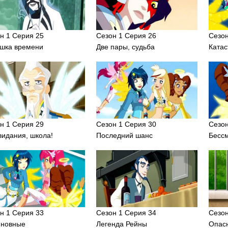
н 1 Серия 25
Сезон 1 Серия 26
Сезон
шка времени
Две пары, судьба
Ката
н 1 Серия 29
Сезон 1 Серия 30
Сезон
видания, школа!
Последний шанс
Бесс
н 1 Серия 33
Сезон 1 Серия 34
Сезон
иновные
Легенда Рейны
Опас