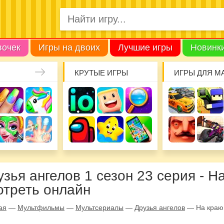
вочек
Игры на двоих
Лучшие игры
Новинк
КРУТЫЕ ИГРЫ
ИГРЫ ДЛЯ М
узья ангелов 1 сезон 23 серия - Н
отреть онлайн
ая
—
Мультфильмы
—
Мультсериалы
—
Друзья ангелов
—
На краю