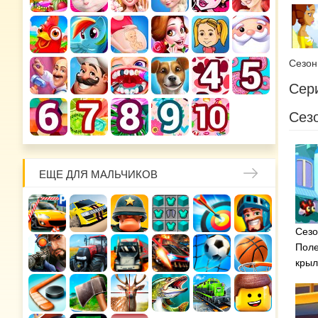
Сезо
Сери
Сезо
ЕЩЕ ДЛЯ МАЛЬЧИКОВ
Сезо
Поле
крыл