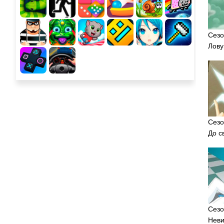
Сезо
Лову
Сезо
До с
Сезо
Нев