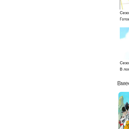
Сезо
Гото
Сезо
В ло
Вме