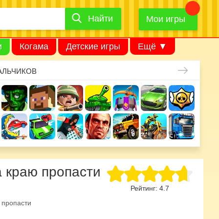
Найти
Найти
игру
Мои игры
и
Когама
Детские игры
Ещё ▼
АЛЬЧИКОВ
а краю пропасти
Рейтинг:
4.7
 пропасти