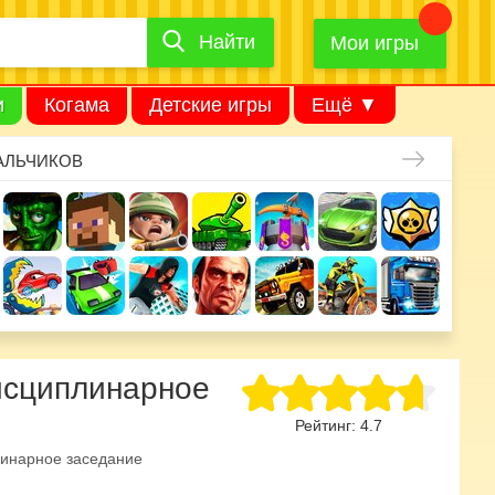
Найти
Найти
игру
Мои игры
и
Когама
Детские игры
Ещё ▼
АЛЬЧИКОВ
Дисциплинарное
Рейтинг:
4.7
инарное заседание