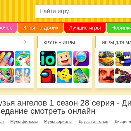
вочек
Игры на двоих
Лучшие игры
Новинк
КРУТЫЕ ИГРЫ
ИГРЫ ДЛЯ М
узья ангелов 1 сезон 28 серия - 
седание смотреть онлайн
ая
—
Мультфильмы
—
Мультсериалы
—
Друзья ангелов
—
Дисципл