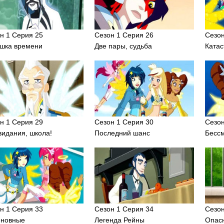
н 1 Серия 25
Сезон 1 Серия 26
Сезон
шка времени
Две пары, судьба
Ката
н 1 Серия 29
Сезон 1 Серия 30
Сезон
видания, школа!
Последний шанс
Бесс
н 1 Серия 33
Сезон 1 Серия 34
Сезон
иновные
Легенда Рейны
Опас