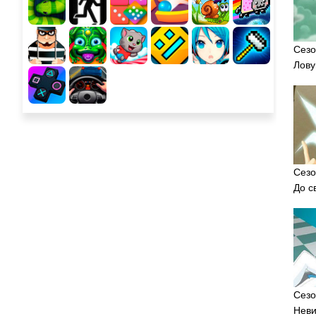
Сезо
Лову
Сезо
До с
Сезо
Нев