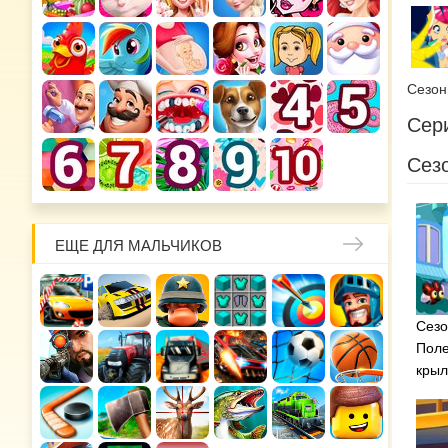
Сезо
Сери
Сезо
ЕЩЕ ДЛЯ МАЛЬЧИКОВ
Сезо
Поле
крыл