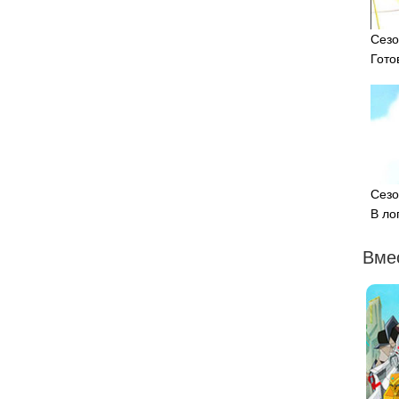
Сезо
Гото
Сезо
В ло
Вме