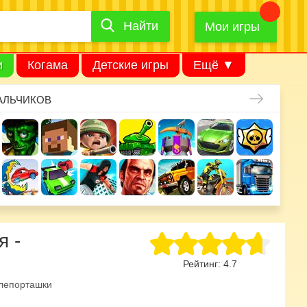
Найти
Найти
игру
Мои игры
и
Когама
Детские игры
Ещё ▼
АЛЬЧИКОВ
я -
Рейтинг:
4.7
лепорташки