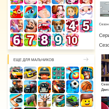
Сезо
Сери
Сезо
ЕЩЕ ДЛЯ МАЛЬЧИКОВ
Сезо
Двиг