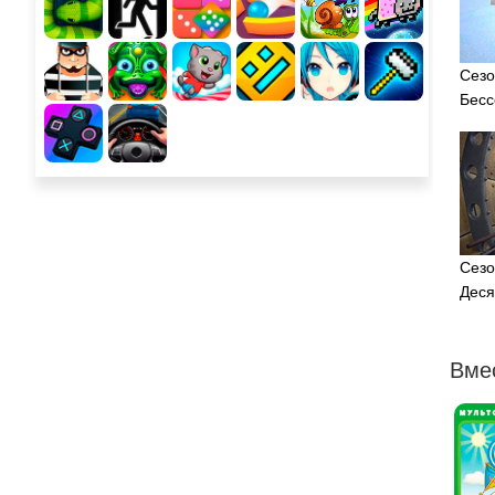
Сезо
Бесс
Сезо
Деся
Вме