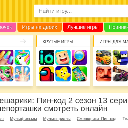
вочек
Игры на двоих
Лучшие игры
Новинк
КРУТЫЕ ИГРЫ
ИГРЫ ДЛЯ М
ешарики: Пин-код 2 сезон 13 сери
лепорташки смотреть онлайн
ая
—
Мультфильмы
—
Мультсериалы
—
Смешарики: Пин-код
—
Те