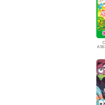
С
АЗБ