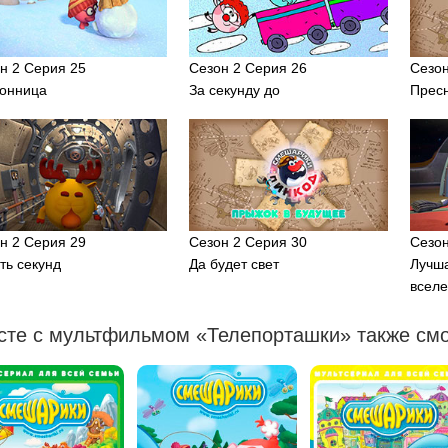
н 2 Серия 25
Сезон 2 Серия 26
Сезон
онница
За секунду до
Прес
н 2 Серия 29
Сезон 2 Серия 30
Сезон
ть секунд
Да будет свет
Лучша
всел
сте с мультфильмом «Телепорташки» также смо