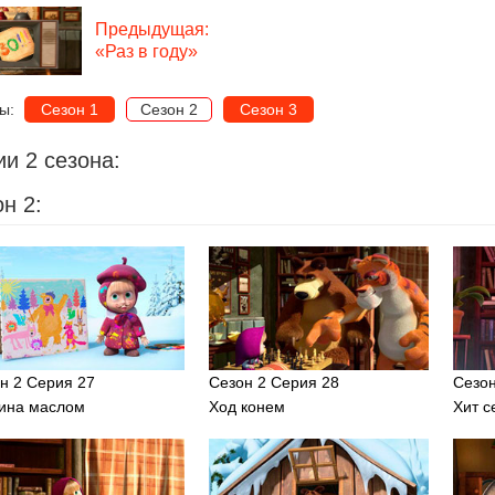
Предыдущая:
«Раз в году»
ны:
Сезон 1
Сезон 2
Сезон 3
и 2 сезона:
н 2:
н 2 Серия 27
Сезон 2 Серия 28
Сезон
ина маслом
Ход конем
Хит с