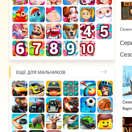
Сезо
Сери
Сезо
ЕЩЕ ДЛЯ МАЛЬЧИКОВ
Сезо
Карт