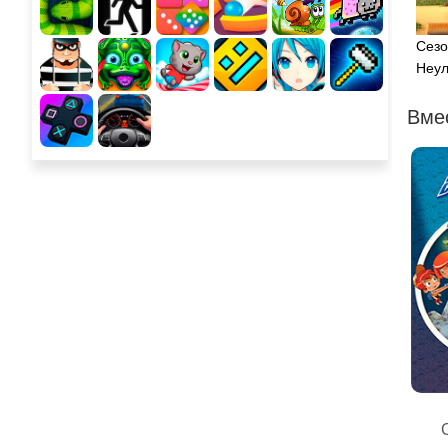
Сезо
Неул
Вме