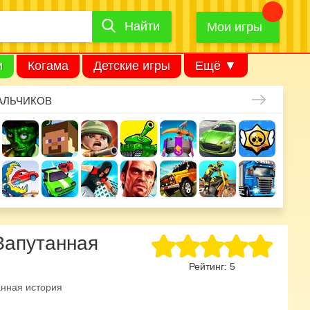
Найти
Найти
игру
Мои игры
и
Когама
Детские игры
Ещё ▼
АЛЬЧИКОВ
Запутанная
Рейтинг:
5
анная история