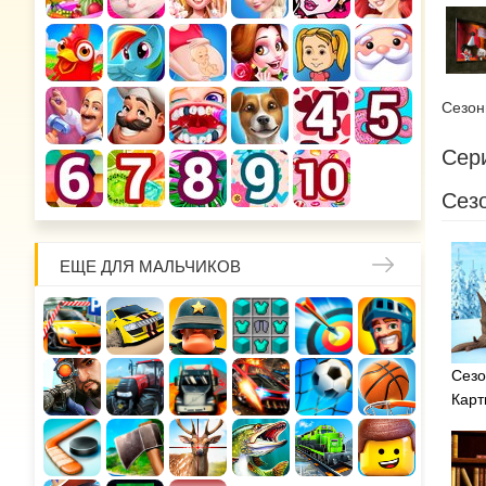
Сезо
Сери
Сезо
ЕЩЕ ДЛЯ МАЛЬЧИКОВ
Сезо
Карт