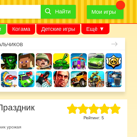
Найти
Найти
игру
Мои игры
и
Когама
Детские игры
Ещё ▼
АЛЬЧИКОВ
Праздник
Рейтинг:
5
ник урожая