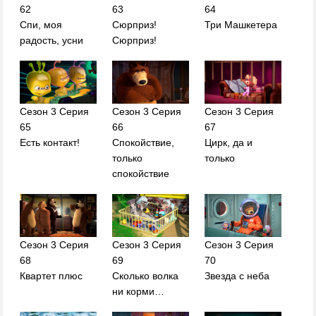
62
63
64
Спи, моя
Сюрприз!
Три Машкетера
радость, усни
Сюрприз!
Сезон 3 Серия
Сезон 3 Серия
Сезон 3 Серия
65
66
67
Есть контакт!
Спокойствие,
Цирк, да и
только
только
спокойствие
Сезон 3 Серия
Сезон 3 Серия
Сезон 3 Серия
68
69
70
Квартет плюс
Сколько волка
Звезда с неба
ни корми…