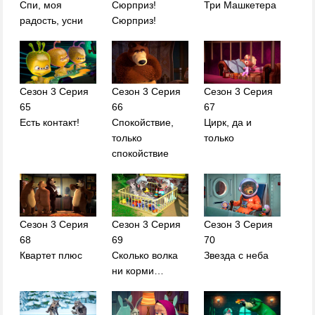
Спи, моя
Сюрприз!
Три Машкетера
радость, усни
Сюрприз!
Сезон 3 Серия
Сезон 3 Серия
Сезон 3 Серия
65
66
67
Есть контакт!
Спокойствие,
Цирк, да и
только
только
спокойствие
Сезон 3 Серия
Сезон 3 Серия
Сезон 3 Серия
68
69
70
Квартет плюс
Сколько волка
Звезда с неба
ни корми…