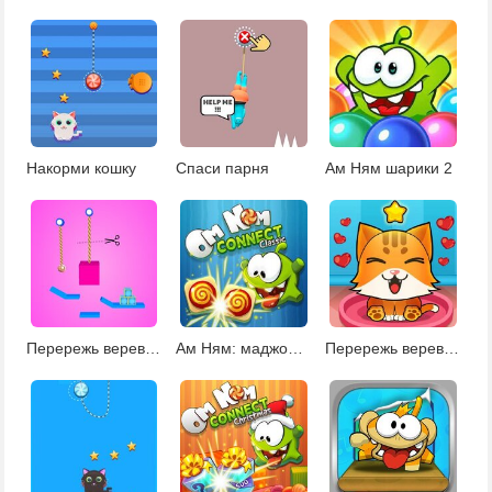
Накорми кошку
Спаси парня
Ам Ням шарики 2
Перережь веревку 4
Ам Ням: маджонг Коннект
Перережь веревку: накорми кошку