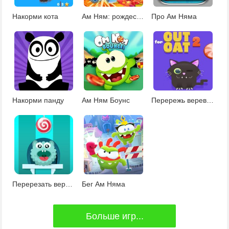
Накорми кота
Ам Ням: рождественский Коннект
Про Ам Няма
Накорми панду
Ам Ням Боунс
Перережь веревку и накорми кота 2
Перерезать веревку
Бег Ам Няма
Больше игр...