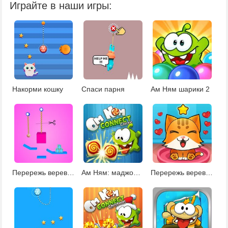
Играйте в наши игры:
Накорми кошку
Спаси парня
Ам Ням шарики 2
Перережь веревку 4
Ам Ням: маджонг Коннект
Перережь веревку: накорми кошку