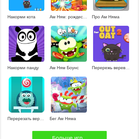
Накорми кота
Ам Ням: рождественский Коннект
Про Ам Няма
Накорми панду
Ам Ням Боунс
Перережь веревку и накорми кота 2
Перерезать веревку
Бег Ам Няма
Больше игр...