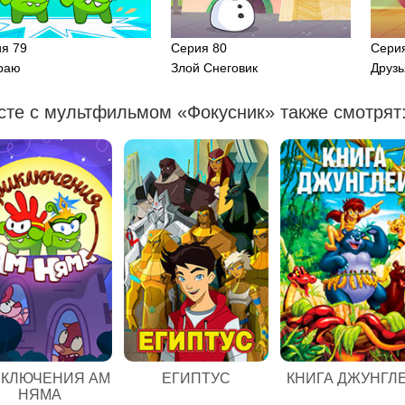
я 79
Серия 80
Сери
раю
Злой Снеговик
Друз
сте с мультфильмом «Фокусник» также смотрят
ЕГИПТУС
КЛЮЧЕНИЯ АМ
КНИГА ДЖУНГЛ
НЯМА