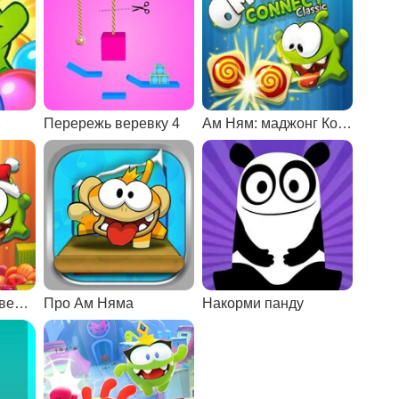
2
Перережь веревку 4
Ам Ням: маджонг Коннект
Ам Ням: рождественский Коннект
Про Ам Няма
Накорми панду