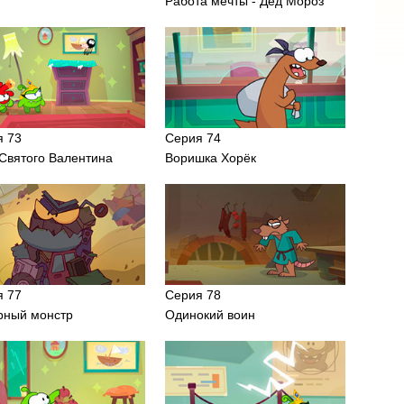
Работа мечты - Дед Мороз
я 73
Серия 74
Святого Валентина
Воришка Хорёк
я 77
Серия 78
рный монстр
Одинокий воин