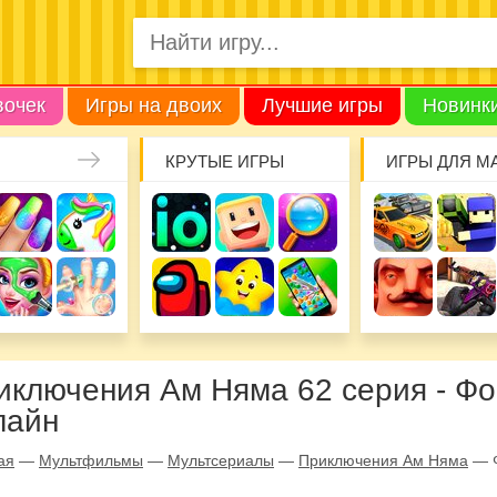
вочек
Игры на двоих
Лучшие игры
Новинк
КРУТЫЕ ИГРЫ
ИГРЫ ДЛЯ М
иключения Ам Няма 62 серия - Фо
лайн
ая
—
Мультфильмы
—
Мультсериалы
—
Приключения Ам Няма
—