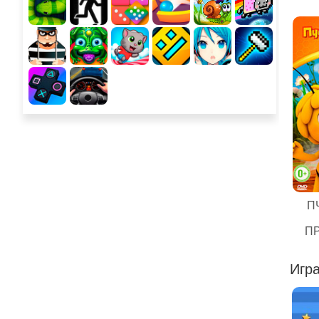
П
П
Игра