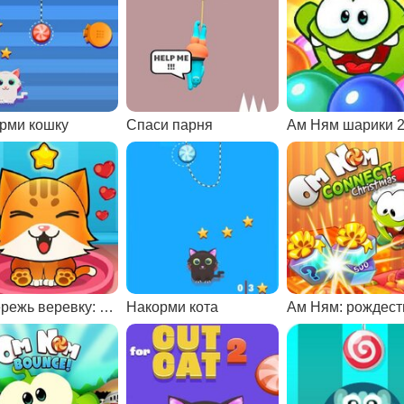
рми кошку
Спаси парня
Ам Ням шарики 
Перережь веревку: накорми кошку
Накорми кота