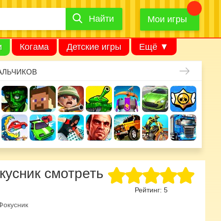
Найти
Найти
игру
Мои игры
и
Когама
Детские игры
Ещё ▼
АЛЬЧИКОВ
кусник смотреть
Рейтинг:
5
Фокусник