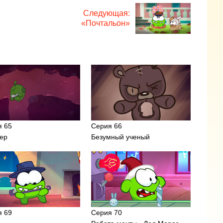
Следующая:
«Почтальон»
я 65
Серия 66
ер
Безумный ученый
я 69
Серия 70