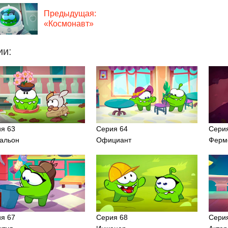
Предыдущая:
«Космонавт»
ии:
я 63
Серия 64
Сери
альон
Официант
Ферм
я 67
Серия 68
Сери