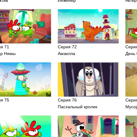
ктив
Инженер
Актер
я 71
Серия 72
Сери
ер Нямы
Амзилла
День 
я 75
Серия 76
Сери
Пасхальный кролик
Мусо