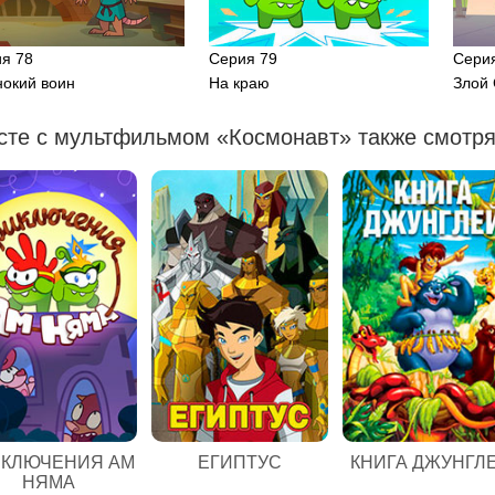
я 78
Серия 79
Сери
окий воин
На краю
Злой 
сте с мультфильмом «Космонавт» также смотря
ЕГИПТУС
КЛЮЧЕНИЯ АМ
КНИГА ДЖУНГЛ
НЯМА