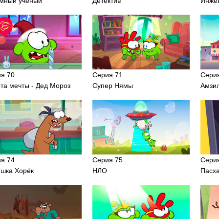
мный ученый
Детектив
Инже
я 70
Серия 71
Сери
та мечты - Дед Мороз
Супер Нямы
Амзи
я 74
Серия 75
Сери
шка Хорёк
НЛО
Пасх