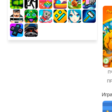
П
П
Игра