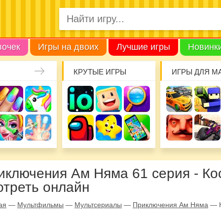
вочек
Игры на двоих
Лучшие игры
Новинк
КРУТЫЕ ИГРЫ
ИГРЫ ДЛЯ М
иключения Ам Няма 61 серия - Ко
отреть онлайн
ая
—
Мультфильмы
—
Мультсериалы
—
Приключения Ам Няма
—