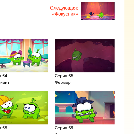
Следующая:
«Фокусник»
я 64
Серия 65
иант
Фермер
я 68
Серия 69