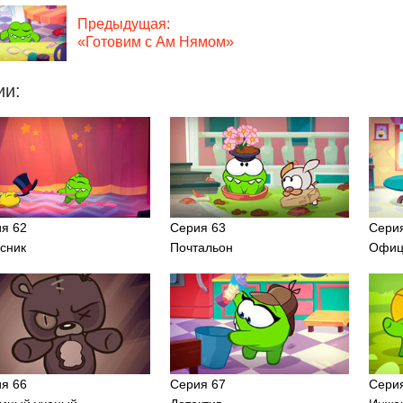
Предыдущая:
«Готовим с Ам Нямом»
ии:
я 62
Серия 63
Сери
сник
Почтальон
Офиц
я 66
Серия 67
Сери