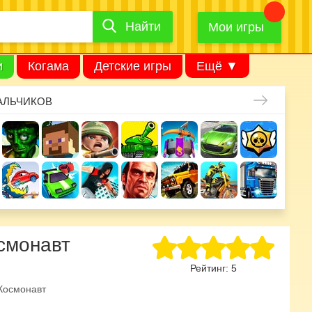
Найти
Найти
игру
Мои игры
и
Когама
Детские игры
Ещё ▼
АЛЬЧИКОВ
смонавт
Рейтинг:
5
Космонавт