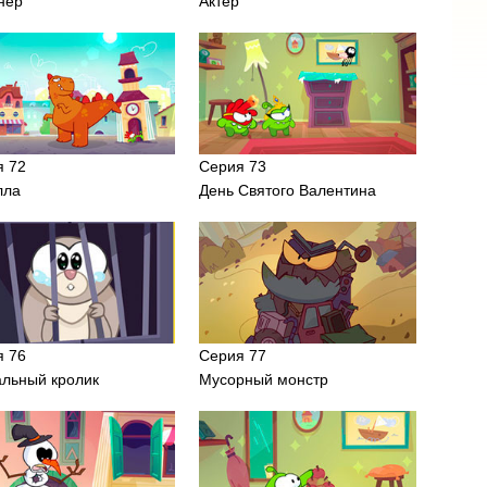
нер
Актер
я 72
Серия 73
лла
День Святого Валентина
я 76
Серия 77
альный кролик
Мусорный монстр