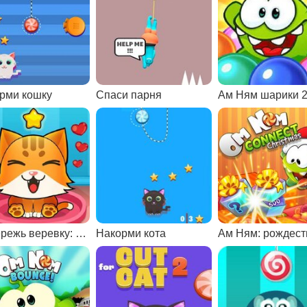
рми кошку
Спаси парня
Ам Ням шарики 
Перережь веревку: накорми кошку
Накорми кота