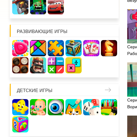
Безу
РАЗВИВАЮЩИЕ ИГРЫ
Сери
Рабо
ДЕТСКИЕ ИГРЫ
Сери
Вори