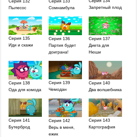
Серия 134
Серия 132
Серия 133
Запретный плод
Пылесос
Сомнамбула
Серия 135
Серия 136
Серия 137
Иди и скажи
Партия будет
Диета для
доиграна!
Нюши
Серия 139
Серия 138
Серия 140
Чемодан
Ода для комода
Два волшебника
Серия 141
Серия 143
Серия 142
Бутерброд
Картография
Верь в меня,
ежик