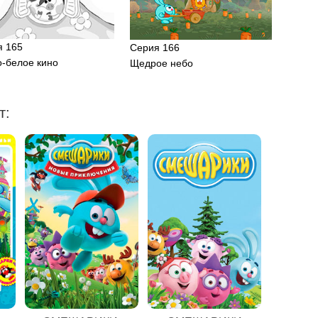
я 165
Серия 166
-белое кино
Щедрое небо
т: