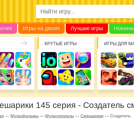
вочек
Игры на двоих
Лучшие игры
Новинк
КРУТЫЕ ИГРЫ
ИГРЫ ДЛЯ М
ешарики 145 серия - Создатель с
ая
—
Мультфильмы
—
Мультсериалы
—
Смешарики
—
Создатель