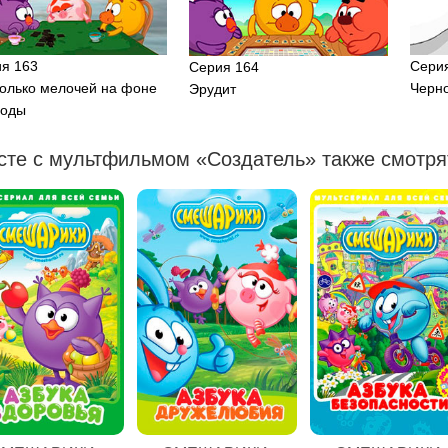
я 163
Сери
Серия 164
олько мелочей на фоне
Черно
Эрудит
роды
сте с мультфильмом «Создатель» также смотря