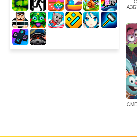
С
АЗБ
СМЕ