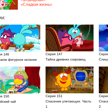
«Сладкая жизнь»
ии:
Серия 147
Сери
я 146
Тайна древних сокровищ
Слиш
ком фигурное катание
Серия 151
Сери
я 150
Спасение улетающих. Часть
Спас
йский чай
1
2