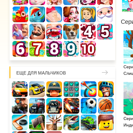
Сер
Сери
ЕЩЕ ДЛЯ МАЛЬЧИКОВ
Слиш
Сери
Инди