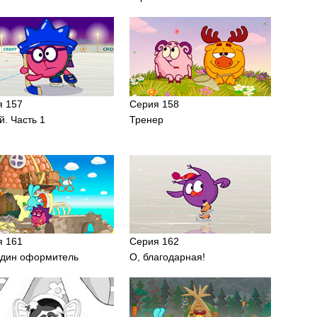
я 157
Серия 158
й. Часть 1
Тренер
я 161
Серия 162
один оформитель
О, благодарная!