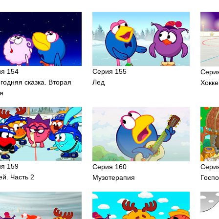
я 154
Серия 155
Сери
годняя сказка. Вторая
Лед
Хокке
я
я 159
Серия 160
Сери
ей. Часть 2
Музотерапия
Госп