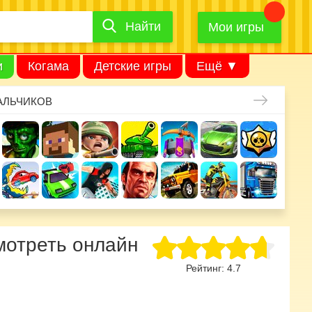
Найти
Найти
игру
Мои игры
и
Когама
Детские игры
Ещё ▼
АЛЬЧИКОВ
мотреть онлайн
Рейтинг:
4.7