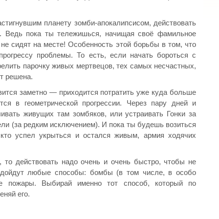
настигнувшим планету зомби-апокалипсисом, действовать
. Ведь пока ты тележишься, начищая своё фамильное
е сидят на месте! Особенность этой борьбы в том, что
рогрессу проблемы. То есть, если начать бороться с
трелить парочку живых мертвецов, тех самых несчастных,
т решена.
овится заметно — приходится потратить уже куда больше
тся в геометрической прогрессии. Через пару дней и
ливать живущих там зомбяков, или устраивать Гонки за
ли (за редким исключением). И пока ты будешь возиться
 кто успел укрыться и остался живым, армия ходячих
 то действовать надо очень и очень быстро, чтобы не
подойдут любые способы: бомбы (в том числе, в особо
ие пожары. Выбирай именно тот способ, который по
няй его.