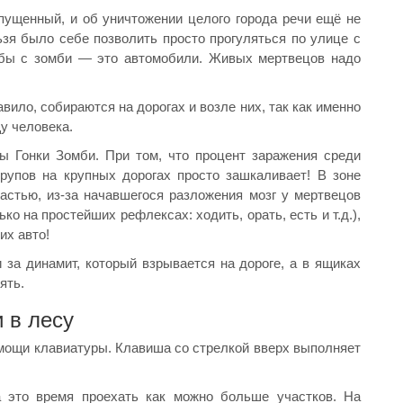
апущенный, и об уничтожении целого города речи ещё не
ьзя было себе позволить просто прогуляться по улице с
ьбы с зомби — это автомобили. Живых мертвецов надо
вило, собираются на дорогах и возле них, так как именно
у человека.
ы Гонки Зомби. При том, что процент заражения среди
трупов на крупных дорогах просто зашкаливает! В зоне
астью, из-за начавшегося разложения мозг у мертвецов
ько на простейших рефлексах: ходить, орать, есть и т.д.),
их авто!
 за динамит, который взрывается на дороге, а в ящиках
ять.
 в лесу
омощи клавиатуры. Клавиша со стрелкой вверх выполняет
а это время проехать как можно больше участков. На