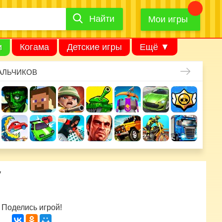
Найти
Найти
игру
Мои игры
и
Когама
Детские игры
Ещё ▼
АЛЬЧИКОВ
у
Поделись игрой!