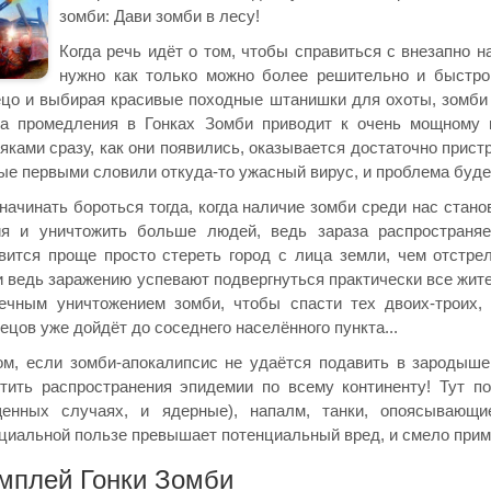
зомби: Дави зомби в лесу!
Когда речь идёт о том, чтобы справиться с внезапно 
нужно как только можно более решительно и быстро
цо и выбирая красивые походные штанишки для охоты, зомби н
а промедления в Гонках Зомби приводит к очень мощному п
яками сразу, как они появились, оказывается достаточно прис
ые первыми словили откуда-то ужасный вирус, и проблема буде
начинать бороться тогда, когда наличие зомби среди нас стан
я и уничтожить больше людей, ведь зараза распространяе
вится проще просто стереть город с лица земли, чем отстре
 ведь заражению успевают подвергнуться практически все жите
ечным уничтожением зомби, чтобы спасти тех двоих-троих,
ецов уже дойдёт до соседнего населённого пункта...
м, если зомби-апокалипсис не удаётся подавить в зародыше,
тить распространения эпидемии по всему континенту! Тут 
щенных случаях, и ядерные), напалм, танки, опоясывающ
циальной пользе превышает потенциальный вред, и смело приме
мплей Гонки Зомби