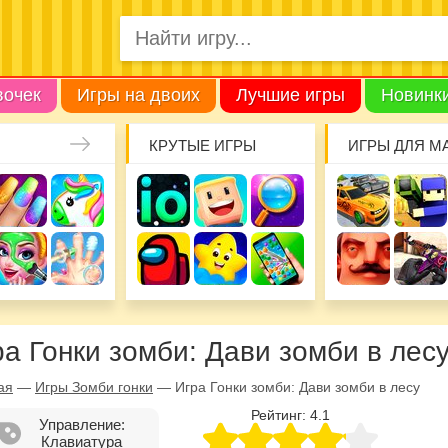
вочек
Игры на двоих
Лучшие игры
Новинк
КРУТЫЕ ИГРЫ
ИГРЫ ДЛЯ М
ра Гонки зомби: Дави зомби в лес
ая
—
Игры Зомби гонки
—
Игра Гонки зомби: Дави зомби в лесу
Рейтинг:
4.1
Управление:
Клавиатура