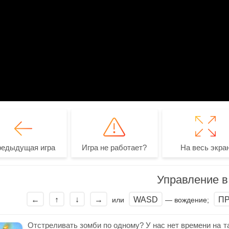
редыдущая игра
Игра не работает?
На весь экра
Управление в 
←
↑
↓
→
WASD
П
или
— вождение;
Отстреливать зомби по одному? У нас нет времени на т