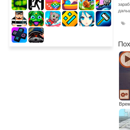
зараб
даль
Пох
Врем