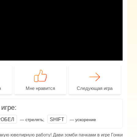
н
Мне нравится
Следующая игра
игре:
РОБЕЛ
SHIFT
— стрелять;
— ускорение
акую ювелирную работу! Дави зомби пачками в игре Гонки