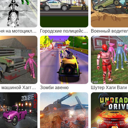
Погоня на мотоцикле за зомби
Городские полицейские машины
Военный водите
Сбей машиной Хагги Вагги
Зомби авеню
Шутер Хаги Ваги