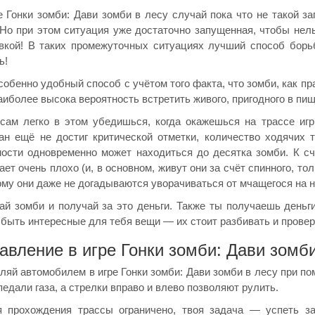
е Гонки зомби: Дави зомби в лесу случай пока что не такой з
 Но при этом ситуация уже достаточно запущенная, чтобы нел
вкой! В таких промежуточных ситуациях лучший способ бор
ь!
собенно удобный способ с учётом того факта, что зомби, как пра
аиболее высока вероятность встретить живого, пригодного в пищ
сам легко в этом убедишься, когда окажешься на трассе игр
ан ещё не достиг критической отметки, количество ходячих 
ости одновременно может находиться до десятка зомби. К сч
ает очень плохо (и, в основном, живут они за счёт спинного, тол
ому они даже не догадываются уворачиваться от мчащегося на н
й зомби и получай за это деньги. Также ты получаешь деньги
 быть интересные для тебя вещи — их стоит разбивать и провер
авление в игре Гонки зомби: Дави зомби
ляй автомобилем в игре Гонки зомби: Дави зомби в лесу при п
педали газа, а стрелки вправо и влево позволяют рулить.
 прохождения трассы ограничено, твоя задача — успеть з