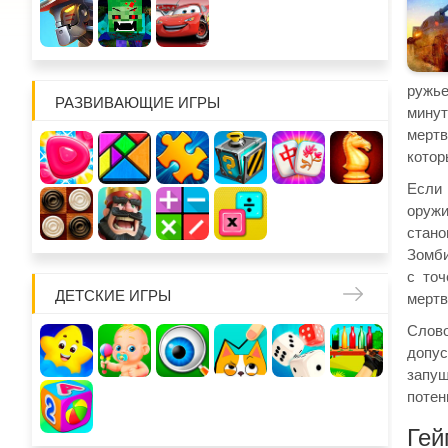
ружье
РАЗВИВАЮЩИЕ ИГРЫ
минут
мертв
котор
Если 
оружи
стано
Зомби
с точ
ДЕТСКИЕ ИГРЫ
мертв
Слово
допус
запу
потен
Гей