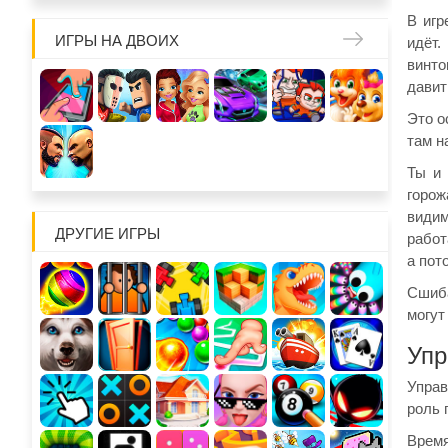
В игр
ИГРЫ НА ДВОИХ
идёт.
винто
давит
Это о
там н
Ты и 
горож
видим
ДРУГИЕ ИГРЫ
работ
а пот
Сшиба
могут
Упр
Управ
роль 
Время