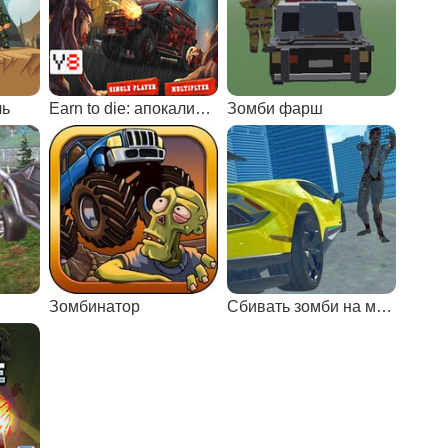
ль
Earn to die: апокалипсис
Зомби фарш
Зомбинатор
Сбивать зомби на машине