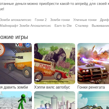
отанные деньги можно приобрести какой-то апгрейд для своей
ше!
Зомби апокалипсис
Гонки 2
Зомби гонки
Уличные гонки
Дриф
Майнкрафт Зомби Апокалипсис
Earn to Die
Сталкер
Выживани
ожие игры
я давить зомби
Хэппи вилс автобус
Гонки ренегата