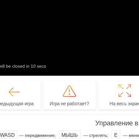
редыдущая игра
Игра не работает?
На весь экра
Управление в 
WASD
МЫШЬ
E
— передвижение;
— стрелять;
— меню 