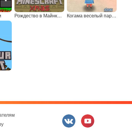
и
Рождество в Майнкрафте
Когама веселый паркур Обби
ателям
ру