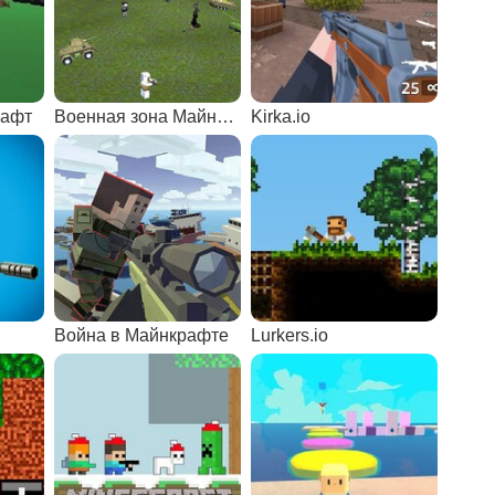
рафт
Военная зона Майнкрафта
Kirka.io
Война в Майнкрафте
Lurkers.io