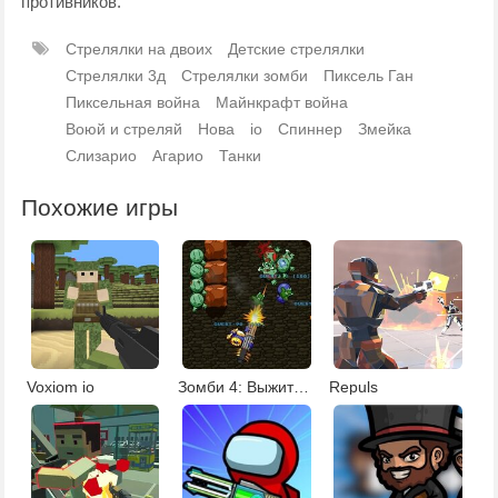
противников.
Стрелялки на двоих
Детские стрелялки
Стрелялки 3д
Стрелялки зомби
Пиксель Ган
Пиксельная война
Майнкрафт война
Воюй и стреляй
Нова
io
Спиннер
Змейка
Слизарио
Агарио
Танки
Похожие игры
Voxiom io
Зомби 4: Выжить в зомби-апокалипсисе
Repuls