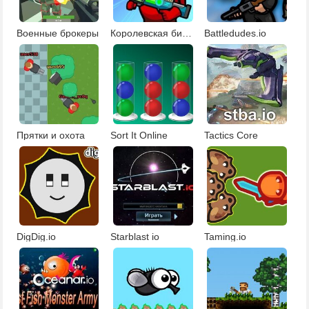
Военные брокеры
Королевская битва Амонг Ас
Battledudes.io
Прятки и охота
Sort It Online
Tactics Core
DigDig.io
Starblast io
Taming.io