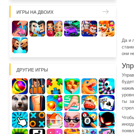
ИГРЫ НА ДВОИХ
Да и 
станк
они н
Упр
ДРУГИЕ ИГРЫ
Управ
будет
нажим
уровн
ты за
стрел
Чтобы
иногд
появл