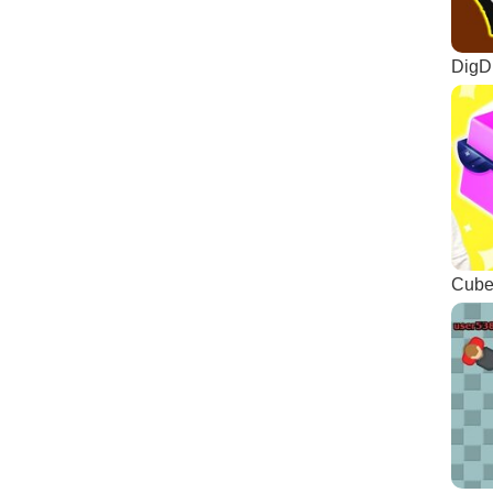
DigDi
Cube