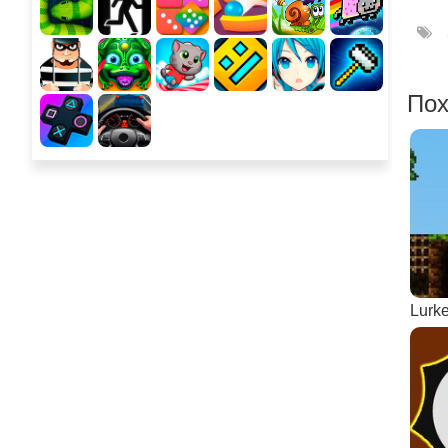
Пох
Lurke