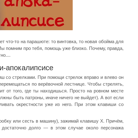
ет что-то на парашюте: то винтовка, то новая обойма для
Мы помним про тебя, помощь уже близко. Почему, правда,
о....
би-апокалипсисе
ш со стрелками. При помощи стрелок вправо и влево он
 перемещаться по верёвочной лестнице. Чтобы стрелять,
ит от того, где ты находишься. Просто на ровном месте
олжны быть патроны, иначе ничего не выйдет). А вот если
ивать окрестности уже из него. При этом клавиши со
робку или сесть в машину), зажимай клавишу X. Причём,
й достаточно долго — в этом случае около персонажа