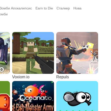
Зомби Апокалипсис
Earn to Die
Сталкер
Нова
омби
Voxiom io
Repuls