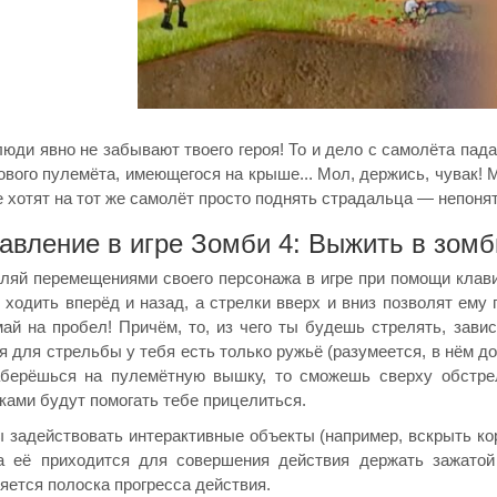
люди явно не забывают твоего героя! То и дело с самолёта пада
ового пулемёта, имеющегося на крыше... Мол, держись, чувак! 
е хотят на тот же самолёт просто поднять страдальца — непонятн
авление в игре Зомби 4: Выжить в зом
ляй перемещениями своего персонажа в игре при помощи клави
 ходить вперёд и назад, а стрелки вверх и вниз позволят ему
ай на пробел! Причём, то, из чего ты будешь стрелять, завис
я для стрельбы у тебя есть только ружьё (разумеется, в нём д
берёшься на пулемётную вышку, то сможешь сверху обстрел
ками будут помогать тебе прицелиться.
 задействовать интерактивные объекты (например, вскрыть ко
а её приходится для совершения действия держать зажато
яется полоска прогресса действия.