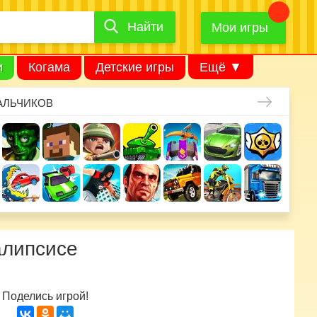
Найти
Найти
игру
Мои игры
и
Когама
Детские игры
Ещё ▼
АЛЬЧИКОВ
алипсисе
Поделись игрой!