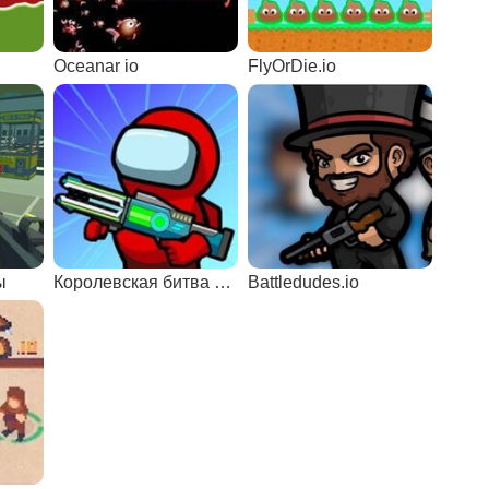
Oceanar io
FlyOrDie.io
ы
Королевская битва Амонг Ас
Battledudes.io