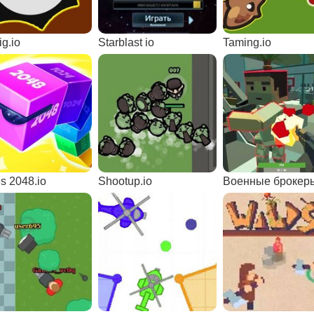
g.io
Starblast io
Taming.io
s 2048.io
Shootup.io
Военные брокер