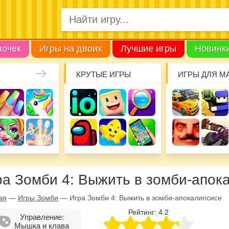
вочек
Игры на двоих
Лучшие игры
Новинк
КРУТЫЕ ИГРЫ
ИГРЫ ДЛЯ М
ра Зомби 4: Выжить в зомби-апок
ая
—
Игры Зомби
—
Игра Зомби 4: Выжить в зомби-апокалипсисе
Рейтинг:
4.2
Управление:
Мышка и клава