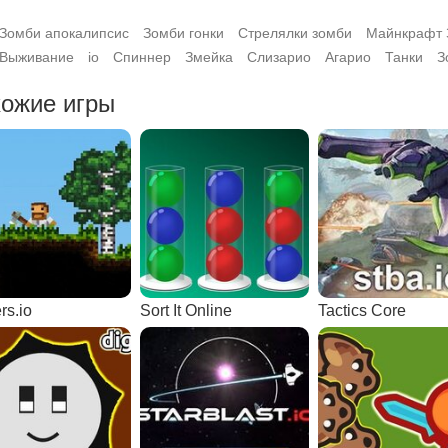
Зомби апокалипсис
Зомби гонки
Стрелялки зомби
Майнкрафт 
Выживание
io
Спиннер
Змейка
Слизарио
Агарио
Танки
З
ожие игры
rs.io
Sort It Online
Tactics Core