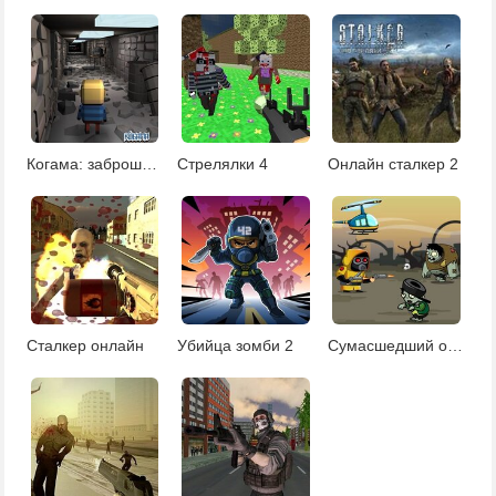
Когама: заброшенная больница
Стрелялки 4
Онлайн сталкер 2
Cталкер онлайн
Убийца зомби 2
Сумасшедший охотник на зомби